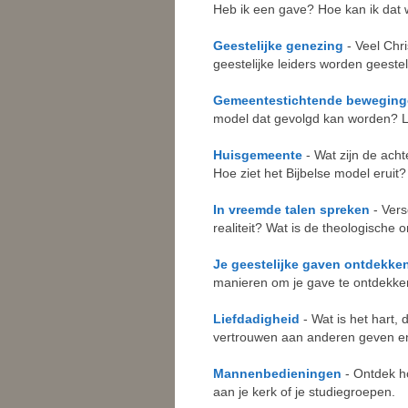
Heb ik een gave? Hoe kan ik dat
Geestelijke genezing
- Veel Chri
geestelijke leiders worden geeste
Gemeentestichtende bewegin
model dat gevolgd kan worden? L
Huisgemeente
- Wat zijn de ach
Hoe ziet het Bijbelse model eruit?
In vreemde talen spreken
- Vers
realiteit? Wat is de theologische 
Je geestelijke gaven ontdekke
manieren om je gave te ontdekke
Liefdadigheid
- Wat is het hart, 
vertrouwen aan anderen geven en
Mannenbedieningen
- Ontdek h
aan je kerk of je studiegroepen.