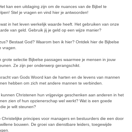
Het kan een uitdaging zijn om de nuances van de Bijbel te
lpen! Stel je vragen en vind hier je antwoorden!
wat in het leven werkelijk waarde heeft. Het gebruiken van onze
rde van geld. Gebruik jij je geld op een wijze manier?
zus? Bestaat God? Waarom ben ik hier? Ontdek hier de Bijbelse
e vragen.
en grote selectie Bijbelse passages waarmee je mensen in jouw
unen. Ze zijn per onderwerp gerangschikt.
kracht van Gods Woord kan de harten en de levens van mannen
nnen hebben om zich met andere mannen te verbinden.
 kunnen Christenen hun vrijgevige geschenken aan anderen in het
en zien of hun opzienerschap wel werkt? Wat is een goede
ie je wilt steunen?
e Christelijke principes voor managers en bestuurders die een door
willene bouwen. De groei van dienstbare leiders, toegewijde
ngen.