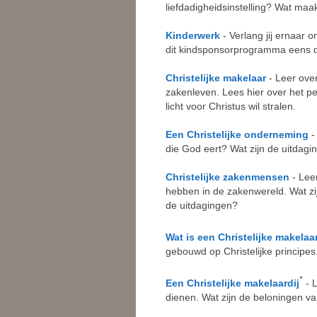
liefdadigheidsinstelling? Wat ma
Kinderwerk
- Verlang jij ernaar 
dit kindsponsorprogramma eens dat
Christelijke makelaar
- Leer over
zakenleven. Lees hier over het p
licht voor Christus wil stralen.
Een Christelijke onderneming
-
die God eert? Wat zijn de uitdagi
Christelijke zakenmensen
- Lee
hebben in de zakenwereld. Wat z
de uitdagingen?
Wat is een Christelijke makelaa
gebouwd op Christelijke principes
*
Een Christelijke makelaardij
- 
dienen. Wat zijn de beloningen v