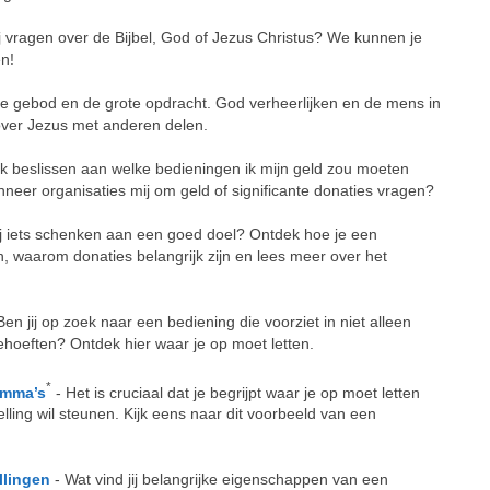
ij vragen over de Bijbel, God of Jezus Christus? We kunnen je
n!
te gebod en de grote opdracht. God verheerlijken en de mens in
over Jezus met anderen delen.
k beslissen aan welke bedieningen ik mijn geld zou moeten
eer organisaties mij om geld of significante donaties vragen?
jij iets schenken aan een goed doel? Ontdek hoe je een
en, waarom donaties belangrijk zijn en lees meer over het
Ben jij op zoek naar een bediening die voorziet in niet alleen
ehoeften? Ontdek hier waar je op moet letten.
*
amma’s
- Het is cruciaal dat je begrijpt waar je op moet letten
lling wil steunen. Kijk eens naar dit voorbeeld van een
llingen
- Wat vind jij belangrijke eigenschappen van een