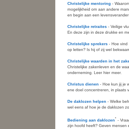
Christelijke mentoring
- Waarom
mogelijkheid om aan andere man
en begin aan een levensverander
Christelijke retraites
- Veilige vl
En deze zijn in deze drukke en me
Christelijke sprekers
- Hoe vind
op letten? Is hij of zij wel bekwa
Christelijke waarden in het za
Christelijke zakenleven en de wa
onderneming. Leer hier meer.
Christus dienen
- Hoe kun jij j
ene doel concentreren, in plaats v
De daklozen helpen
- Welke beh
wel eens af hoe je de daklozen z
*
Bediening aan daklozen
- Vraag
zijn hoofd heeft? Geven mensen e