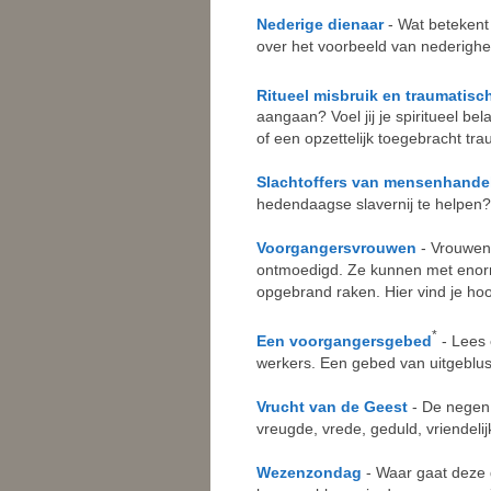
Nederige dienaar
- Wat betekent 
over het voorbeeld van nederighe
Ritueel misbruik en traumatis
aangaan? Voel jij je spiritueel bela
of een opzettelijk toegebracht tr
Slachtoffers van mensenhande
hedendaagse slavernij te helpen?
Voorgangersvrouwen
- Vrouwen
ontmoedigd. Ze kunnen met enor
opgebrand raken. Hier vind je ho
*
Een voorgangersgebed
- Lees 
werkers. Een gebed van uitgeblu
Vrucht van de Geest
- De negen 
vreugde, vrede, geduld, vriendeli
Wezenzondag
- Waar gaat deze 