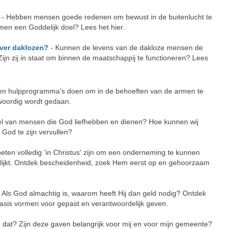
- Hebben mensen goede redenen om bewust in de buitenlucht te
men een Goddelijk doel? Lees het hier.
over daklozen?
- Kunnen de levens van de dakloze mensen de
jn zij in staat om binnen de maatschappij te functioneren? Lees
en hulpprogramma’s doen om in de behoeften van de armen te
woordig wordt gedaan.
oel van mensen die God liefhebben en dienen? Hoe kunnen wij
God te zijn vervullen?
ten volledig 'in Christus' zijn om een onderneming te kunnen
us lijkt. Ontdek bescheidenheid, zoek Hem eerst op en gehoorzaam
 Als God almachtig is, waarom heeft Hij dan geld nodig? Ontdek
 basis vormen voor gepast en verantwoordelijk geven.
n dat? Zijn deze gaven belangrijk voor mij en voor mijn gemeente?