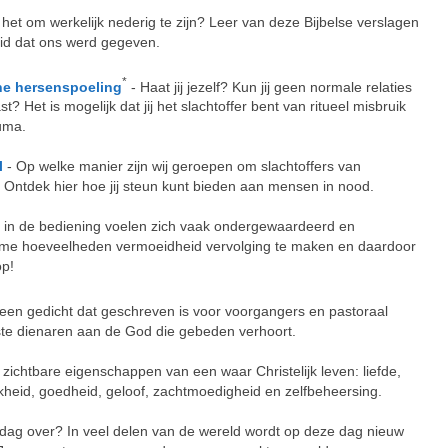
het om werkelijk nederig te zijn? Leer van deze Bijbelse verslagen
id dat ons werd gegeven.
*
che hersenspoeling
- Haat jij jezelf? Kun jij geen normale relaties
st? Het is mogelijk dat jij het slachtoffer bent van ritueel misbruik
auma.
l
- Op welke manier zijn wij geroepen om slachtoffers van
 Ontdek hier hoe jij steun kunt bieden aan mensen in nood.
 in de bediening voelen zich vaak ondergewaardeerd en
me hoeveelheden vermoeidheid vervolging te maken en daardoor
op!
een gedicht dat geschreven is voor voorgangers en pastoraal
ste dienaren aan de God die gebeden verhoort.
zichtbare eigenschappen van een waar Christelijk leven: liefde,
jkheid, goedheid, geloof, zachtmoedigheid en zelfbeheersing.
dag over? In veel delen van de wereld wordt op deze dag nieuw