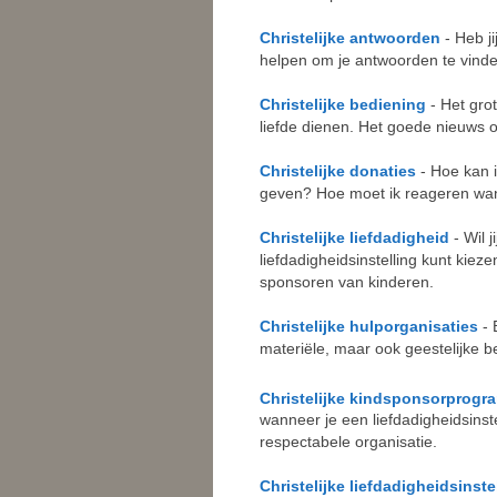
Christelijke antwoorden
- Heb j
helpen om je antwoorden te vinde
Christelijke bediening
- Het gro
liefde dienen. Het goede nieuws 
Christelijke donaties
- Hoe kan i
geven? Hoe moet ik reageren wann
Christelijke liefdadigheid
- Wil 
liefdadigheidsinstelling kunt kiez
sponsoren van kinderen.
Christelijke hulporganisaties
- 
materiële, maar ook geestelijke b
Christelijke kindsponsorprogr
wanneer je een liefdadigheidsinste
respectabele organisatie.
Christelijke liefdadigheidsinste