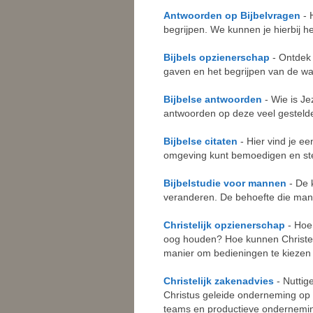
Antwoorden op Bijbelvragen
- 
begrijpen. We kunnen je hierbij he
Bijbels opzienerschap
- Ontdek 
gaven en het begrijpen van de waa
Bijbelse antwoorden
- Wie is Je
antwoorden op deze veel gesteld
Bijbelse citaten
- Hier vind je e
omgeving kunt bemoedigen en ste
Bijbelstudie voor mannen
- De 
veranderen. De behoefte die ma
Christelijk opzienerschap
- Hoe
oog houden? Hoe kunnen Christen
manier om bedieningen te kiezen d
Christelijk zakenadvies
- Nuttig
Christus geleide onderneming op 
teams en productieve ondernemi