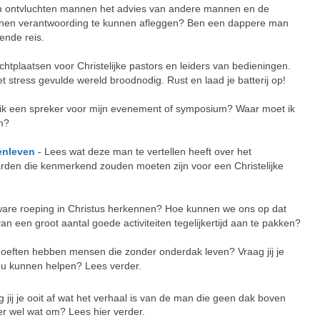
 ontvluchten mannen het advies van andere mannen en de
nen verantwoording te kunnen afleggen? Ben een dappere man
ende reis.
uchtplaatsen voor Christelijke pastors en leiders van bedieningen.
t stress gevulde wereld broodnodig. Rust en laad je batterij op!
 ik een spreker voor mijn evenement of symposium? Waar moet ik
am?
kenleven
- Lees wat deze man te vertellen heeft over het
arden die kenmerkend zouden moeten zijn voor een Christelijke
e ware roeping in Christus herkennen? Hoe kunnen we ons op dat
an een groot aantal goede activiteiten tegelijkertijd aan te pakken?
oeften hebben mensen die zonder onderdak leven? Vraag jij je
ou kunnen helpen? Lees verder.
 jij je ooit af wat het verhaal is van de man die geen dak boven
r wel wat om? Lees hier verder.