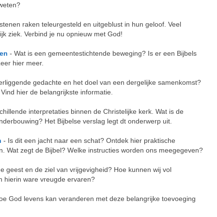
 weten?
stenen raken teleurgesteld en uitgeblust in hun geloof. Veel
lijk ziek. Verbind je nu opnieuw met God!
gen
- Wat is een gemeentestichtende beweging? Is er een Bijbels
eer hier meer.
terliggende gedachte en het doel van een dergelijke samenkomst?
 Vind hier de belangrijkste informatie.
chillende interpretaties binnen de Christelijke kerk. Wat is de
onderbouwing? Het Bijbelse verslag legt dt onderwerp uit.
n
- Is dit een jacht naar een schat? Ontdek hier praktische
n. Wat zegt de Bijbel? Welke instructies worden ons meegegeven?
de geest en de ziel van vrijgevigheid? Hoe kunnen wij vol
 hierin ware vreugde ervaren?
oe God levens kan veranderen met deze belangrijke toevoeging