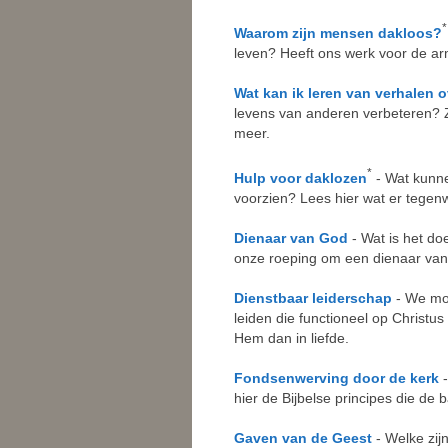
*
Waarom zijn mensen dakloos?
leven? Heeft ons werk voor de ar
Wat kan ik leren van verhalen 
levens van anderen verbeteren? Zi
meer.
*
Hulp voor daklozen
- Wat kunn
voorzien? Lees hier wat er tegen
Dienaar van God
- Wat is het d
onze roeping om een dienaar van 
Dienstbaar leiderschap
- We moe
leiden die functioneel op Christ
Hem dan in liefde.
Fondsenwerving door de kerk
-
hier de Bijbelse principes die de
Gaven van de Geest
- Welke zij