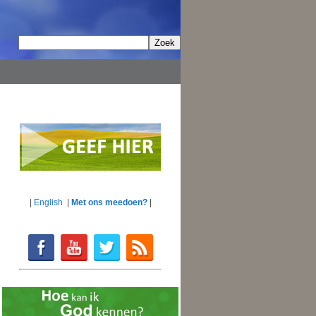
|
English
|
Met ons meedoen?
|