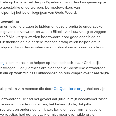
bsite op het internet die jou Bijbelse antwoorden kan geven op je
e geestelijke onderwerpen. De medewerkers van
helpen bij het beter begrijpen van Gods Woord.
 toewijding
oen om over je vragen te bidden en deze grondig te onderzoeken
 te geven die verwoorden wat de Bijbel over jouw vraag te zeggen
orden? Alle vragen worden beantwoord door goed opgeleide en
r liefhebben en die andere mensen graag willen helpen om in
telijke antwoorden worden gecontroleerd om er zeker van te zijn
org
is om mensen te helpen op hun zoektocht naar Christelijke
nsvragen. GotQuestions.org biedt snelle Christelijke antwoorden
n die op zoek zijn naar antwoorden op hun vragen over geestelijke
 uitspraken van mensen die door
GotQuestions.org
geholpen zijn:
e antwoorden. Ik had het gevoel dat jullie in mijn woonkamer zaten,
atie wisten door te dringen en, het belangrijkste, dat jullie
od werden ondersteund. Ik was bang om over mijn situatie te
ve reacties had gehad dat ik er niet meer over wilde praten.