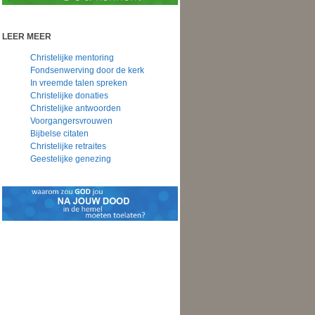
LEER MEER
Christelijke mentoring
Fondsenwerving door de kerk
In vreemde talen spreken
Christelijke donaties
Christelijke antwoorden
Voorgangersvrouwen
Bijbelse citaten
Christelijke retraites
Geestelijke genezing