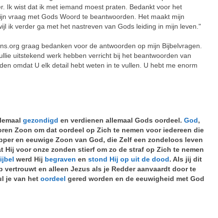
r. Ik wist dat ik met iemand moest praten. Bedankt voor het
mijn vraag met Gods Woord te beantwoorden. Het maakt mijn
jl ik verder ga met het nastreven van Gods leiding in mijn leven."
ons.org graag bedanken voor de antwoorden op mijn Bijbelvragen.
t jullie uitstekend werk hebben verricht bij het beantwoorden van
eden omdat U elk detail hebt weten in te vullen. U hebt me enorm
llemaal
gezondigd
en verdienen allemaal Gods oordeel.
God
,
oren Zoon om dat oordeel op Zich te nemen voor iedereen die
pper en eeuwige Zoon van God, die Zelf een zondeloos leven
at Hij voor onze zonden stierf om zo de straf op Zich te nemen
ijbel
werd Hij
begraven
en
stond Hij op uit de dood
. Als jij dit
 op vertrouwt en alleen Jezus als je Redder aanvaardt door te
ul je van het
oordeel
gered worden en de eeuwigheid met God