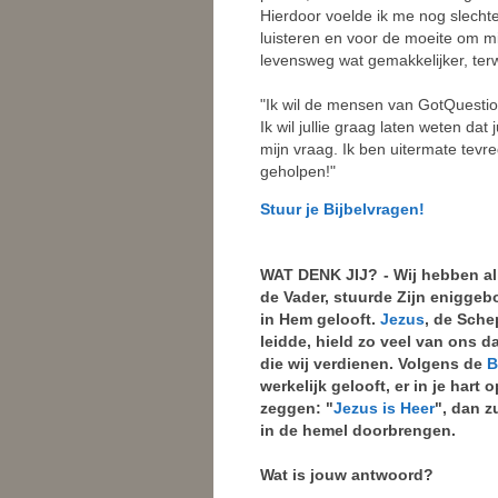
Hierdoor voelde ik me nog slechte
luisteren en voor de moeite om 
levensweg wat gemakkelijker, terwi
"Ik wil de mensen van GotQuesti
Ik wil jullie graag laten weten da
mijn vraag. Ik ben uitermate tevr
geholpen!"
Stuur je Bijbelvragen!
WAT DENK JIJ?
- Wij hebben a
de Vader, stuurde Zijn eniggeb
in Hem gelooft.
Jezus
, de Sche
leidde, hield zo veel van ons d
die wij verdienen. Volgens de
B
werkelijk gelooft, er in je hart
zeggen: "
Jezus is Heer
", dan z
in de hemel doorbrengen.
Wat is jouw antwoord?