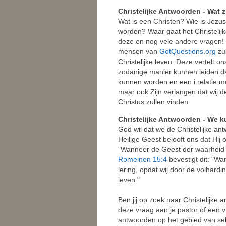
Christelijke Antwoorden - Wat 
Wat is een Christen? Wie is Jez
worden? Waar gaat het Christelij
deze en nog vele andere vragen! W
mensen van
GotQuestions.org
zul
Christelijke leven. Deze vertelt
zodanige manier kunnen leiden da
kunnen worden en een i relatie m
maar ook Zijn verlangen dat wij 
Christus zullen vinden.
Christelijke Antwoorden - We 
God wil dat we de Christelijke an
Heilige Geest belooft ons dat Hij
"Wanneer de Geest der waarheid ko
Romeinen 15:4
bevestigt dit: "Wa
lering, opdat wij door de volhardin
leven."
Ben jij op zoek naar Christelijke
deze vraag aan je pastor of een vr
antwoorden op het gebied van seks