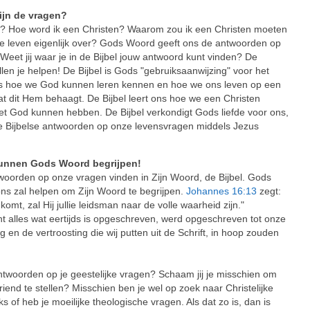
zijn de vragen?
us? Hoe word ik een Christen? Waarom zou ik een Christen moeten
ke leven eigenlijk over? Gods Woord geeft ons de antwoorden op
eet jij waar je in de Bijbel jouw antwoord kunt vinden? De
len je helpen! De Bijbel is Gods "gebruiksaanwijzing" voor het
 ons hoe we God kunnen leren kennen en hoe we ons leven op een
t dit Hem behaagt. De Bijbel leert ons hoe we een Christen
et God kunnen hebben. De Bijbel verkondigt Gods liefde voor ons,
de Bijbelse antwoorden op onze levensvragen middels Jezus
kunnen Gods Woord begrijpen!
twoorden op onze vragen vinden in Zijn Woord, de Bijbel. Gods
 ons zal helpen om Zijn Woord te begrijpen.
Johannes 16:13
zegt:
mt, zal Hij jullie leidsman naar de volle waarheid zijn."
nt alles wat eertijds is opgeschreven, werd opgeschreven tot onze
g en de vertroosting die wij putten uit de Schrift, in hoop zouden
 antwoorden op je geestelijke vragen? Schaam jij je misschien om
iend te stellen? Misschien ben je wel op zoek naar Christelijke
 of heb je moeilijke theologische vragen. Als dat zo is, dan is