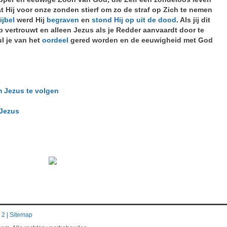
at Hij voor onze zonden stierf om zo de straf op Zich te nemen
ijbel
werd Hij
begraven
en
stond Hij op uit de dood
. Als jij dit
 op vertrouwt en alleen Jezus als je Redder aanvaardt door te
ul je van het
oordeel
gered worden en de eeuwigheid met God
m Jezus te volgen
 Jezus
 2
|
Sitemap