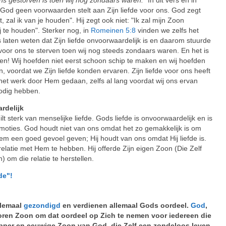
od geen voorwaarden stelt aan Zijn liefde voor ons. God zegt
t, zal ik van je houden". Hij zegt ook niet: "Ik zal mijn Zoon
ij te houden". Sterker nog, in
Romeinen 5:8
vinden we zelfs het
laten weten dat Zijn liefde onvoorwaardelijk is en daarom stuurde
 voor ons te sterven toen wij nog steeds zondaars waren. En het is
en! Wij hoefden niet eerst schoon schip te maken en wij hoefden
n, voordat we Zijn liefde konden ervaren. Zijn liefde voor ons heeft
het werk door Hem gedaan, zelfs al lang voordat wij ons ervan
nodig hebben.
ardelijk
ilt sterk van menselijke liefde. Gods liefde is onvoorwaardelijk en is
moties. God houdt niet van ons omdat het zo gemakkelijk is om
em een goed gevoel geven; Hij houdt van ons omdat Hij liefde is.
relatie met Hem te hebben. Hij offerde Zijn eigen Zoon (Die Zelf
 om die relatie te herstellen.
de"!
llemaal
gezondigd
en verdienen allemaal Gods oordeel.
God
,
oren Zoon om dat oordeel op Zich te nemen voor iedereen die
pper en eeuwige Zoon van God, die Zelf een zondeloos leven