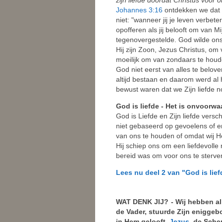
Johannes 3:16
ontdekken we dat G
niet: "wanneer jij je leven verbeter
opofferen als jij belooft om van M
tegenovergestelde. God wilde ons 
Hij zijn Zoon, Jezus Christus, om
moeilijk om van zondaars te houd
God niet eerst van alles te belove
altijd bestaan en daarom werd al 
bewust waren dat we Zijn liefde 
God is liefde - Het is onvoorwa
God is Liefde en Zijn liefde versch
niet gebaseerd op gevoelens of e
van ons te houden of omdat wij H
Hij schiep ons om een liefdevolle 
bereid was om voor ons te sterven)
Lees nu deel 2 van "God is lief
WAT DENK JIJ?
- Wij hebben a
de Vader, stuurde Zijn eniggeb
in Hem gelooft.
Jezus
, de Sche