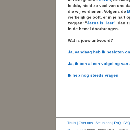
leidde, hield zo veel van ons d
die wij verdienen. Volgens de
B
werkelijk gelooft, er in je hart
zeggen: "
Jezus is Heer
", dan z
in de hemel doorbrengen.
Wat is jouw antwoord?
Ja, vandaag heb ik besloten o
Ja, ik ben al een volgeling van
Ik heb nog steeds vragen
Thuis
|
Over ons
|
Steun ons
|
FAQ
|
FAQ