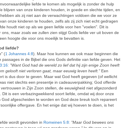
 onvoorwaardelijke liefde te komen als mogelijk is zonder de hulp
e blijven van onze kinderen houden, in goede en slechte tijden, en
 hebben als zij niet aan de verwachtingen voldoen die we voor ze
 onze kinderen te houden, zelfs als zij zich niet echt gedragen
de houdt niet op als we geen liefde voor hen "voelen". Dit is
 ons, maar zoals we zullen zien stijgt Gods liefde ver uit boven de
t een hoogte die voor ons moeilijk te bevatten is.
od liefde?
e" (
1 Johannes 4:8
). Maar hoe kunnen we ook maar beginnen die
e passages in de Bijbel die ons Gods definitie van liefde geven. Het
3:16:
"Want God had de wereld zo lief dat hij zijn enige Zoon heeft
m gelooft niet verloren gaat, maar eeuwig leven heeft."
Een
rt is dus door te geven. Maar wat God heeft gegeven (of wellicht
was niet slechts een presentje in cadeauverpakking; God offerde
n vertrouwen in Zijn Zoon stellen, de eeuwigheid niet afgezonderd
Dit is een verbazingwekkend soort liefde, omdat wij door onze
 God afgescheiden te worden en God deze breuk toch repareert
soonlijke offergave. En het enige dat wij hoeven te doen, is het
iefde wordt gevonden in
Romeinen 5:8:
"Maar God bewees ons
ons gestorven is toen wij nog zondaars waren."
In dit vers en in