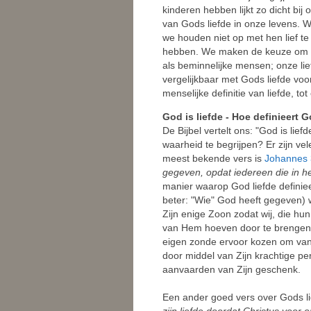
kinderen hebben lijkt zo dicht bij
van Gods liefde in onze levens. W
we houden niet op met hen lief te
hebben. We maken de keuze om van
als beminnelijke mensen; onze lief
vergelijkbaar met Gods liefde voor
menselijke definitie van liefde, to
God is liefde - Hoe definieert G
De Bijbel vertelt ons: "God is liefd
waarheid te begrijpen? Er zijn vel
meest bekende vers is
Johannes 
gegeven, opdat iedereen die in he
manier waarop God liefde definiee
beter: "Wie" God heeft gegeven) 
Zijn enige Zoon zodat wij, die hu
van Hem hoeven door te brengen. 
eigen zonde ervoor kozen om van
door middel van Zijn krachtige per
aanvaarden van Zijn geschenk.
Een ander goed vers over Gods l
zijn liefde doordat Christus voor 