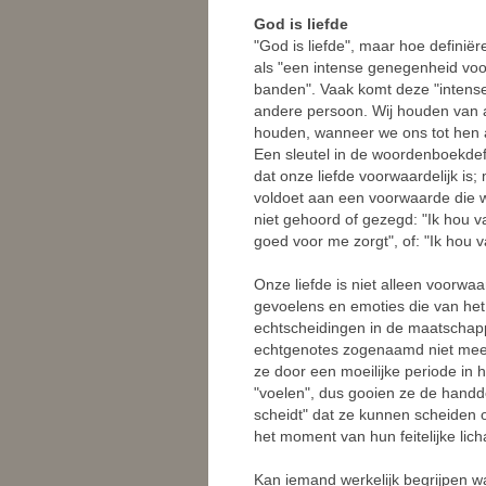
God is liefde
"God is liefde", maar hoe definië
als "een intense genegenheid voo
banden". Vaak komt deze "intense
andere persoon. Wij houden van
houden, wanneer we ons tot hen 
Een sleutel in de woordenboekdefi
dat onze liefde voorwaardelijk is
voldoet aan een voorwaarde die w
niet gehoord of gezegd: "Ik hou va
goed voor me zorgt", of: "Ik hou 
Onze liefde is niet alleen voorwaar
gevoelens en emoties die van he
echtscheidingen in de maatschap
echtgenotes zogenaamd niet meer 
ze door een moeilijke periode in 
"voelen", dus gooien ze de handdo
scheidt" dat ze kunnen scheiden o
het moment van hun feitelijke lic
Kan iemand werkelijk begrijpen wa