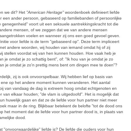
ren we dit? Het
"American Heritage"
woordenboek definieert liefde
r een ander persoon, gebaseerd op familiebanden of persoonlijke
 genegenheid" voort uit een seksuele aantrekkingskracht tot die
 andere mensen, of we zeggen dat we van andere mensen
aangetrokken voelen en wanneer zij ons een goed gevoel geven.
nitie voor liefde is de term "gebaseerd op". Deze term impliceert
; met andere woorden, wij houden van iemand omdat hij of zij
ij stellen voordat wij van hen kunnen houden. Hoe vaak heb je
n je omdat je zo schattig bent", of: "Ik hou van je omdat je zo
van je omdat je zo'n prettig mens bent om dingen mee te doen"?
delijk, zij is ook onvoorspelbaar. Wij hebben lief op basis van
t ene op het andere moment kunnen veranderen. Het aantal
pij van vandaag de dag is extreem hoog omdat echtgenoten en
van elkaar houden; "de vlam is uitgedoofd". Het is mogelijk dat
hun huwelijk gaan en dat ze de liefde voor hun partner niet meer
ek maar in de ring. Blijkbaar betekent de belofte "tot de dood ons
p het moment dat de liefde voor hun partner dood is, in plaats van
hamelijke dood.
t "onvoorwaardelijke" liefde is? De liefde die ouders voor hun