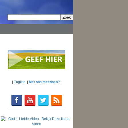
|
English
|
Met ons meedoen?
|