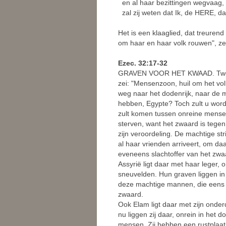
en al haar bezittingen wegvaag,
zal zij weten dat Ik, de HERE, d
Het is een klaaglied, dat treuren
om haar en haar volk rouwen", z
Ezec. 32:17-32
GRAVEN VOOR HET KWAAD. Twee w
zei: "Mensenzoon, huil om het vo
weg naar het dodenrijk, naar de m
hebben, Egypte? Toch zult u word
zult komen tussen onreine mensen
sterven, want het zwaard is tegen
zijn veroordeling. De machtige st
al haar vrienden arriveert, om daa
eveneens slachtoffer van het zw
Assyrië ligt daar met haar leger
sneuvelden. Hun graven liggen in
deze machtige mannen, die eens a
zwaard.
Ook Elam ligt daar met zijn onde
nu liggen zij daar, onrein in het d
mensen. Zij hebben een rustplaat