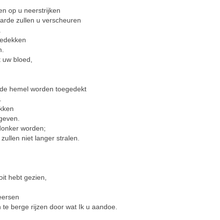
n op u neerstrijken
arde zullen u verscheuren
.
bedekken
n.
 uw bloed,
 de hemel worden toegedekt
.
ekken
 geven.
 donker worden;
ullen niet langer stralen.
it hebt gezien,
heersen
te berge rijzen door wat Ik u aandoe.