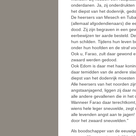
onderdanen. Ja, zij onderdrukten d
het diepst van het dodenrijk, ged
De heersers van Mesech en Tubal 
(allemaal afgodendienaars) die ee
dood. Zij zijn begraven in een ge
eerbewijzen ter aarde besteld. 
hun schilden. Tijdens hun leven 
onder hun hoofden en de straf v
Ook u, Farao, zult daar gewond e
zwaard werden gedood.
Ook Edom is daar met haar koning
daar temidden van de andere slac
diepst van het dodenrijk moesten 
Alle heersers van het noorden zij
angstaanjagend, liggen zij daar 
alle andere gevallenen die in het 
Wanneer Farao daar terechtkomt, z
wiens hele leger sneuvelde, zeg
alle levenden angst aan te jagen!
door het zwaard sneuvelden."
Als boodschapper van de eeuwige 