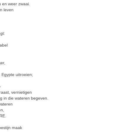
n en weer zwaai.
jn leven
gt:
abel
er,
Egypte uitroeien;
e
aast, vernietigen
g in die wateren begeven.
wateren
en,
RE.
estijn maak