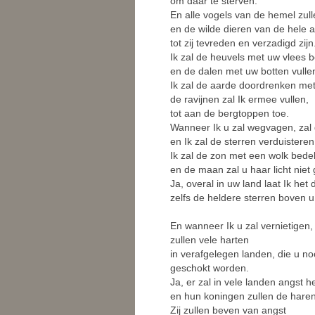
om daar te sterven.
En alle vogels van de hemel zulle
en de wilde dieren van de hele a
tot zij tevreden en verzadigd zijn
Ik zal de heuvels met uw vlees 
en de dalen met uw botten vulle
Ik zal de aarde doordrenken met
de ravijnen zal Ik ermee vullen,
tot aan de bergtoppen toe.
Wanneer Ik u zal wegvagen, zal
en Ik zal de sterren verduisteren
Ik zal de zon met een wolk bed
en de maan zal u haar licht niet
Ja, overal in uw land laat Ik het
zelfs de heldere sterren boven u z
En wanneer Ik u zal vernietigen,
zullen vele harten
in verafgelegen landen, die u noo
geschokt worden.
Ja, er zal in vele landen angst 
en hun koningen zullen de haren 
Zij zullen beven van angst