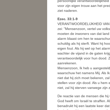
persoonlijke verantwoordelijkheid
voor zijn eigen trouw aan het pre
ziet naderen.
Ezec. 33:1-9
VERANTWOORDELIJKHEID VAN WAC
zei: "Mensenzoon, vertel uw volksg
moeten de inwoners van dat land 
alarm blaast om hen te waarschuwe
schuldig als hij sterft. Want hij h
eigen fout. Als hij wel op het al
wachter de vijand in de gaten kri
verantwoordelijk voor hun dood. Z
aanrekenen.
Mensenzoon, Ik heb u aangesteld a
waarschuw het namens Mij. Als Ik
niet dat hij zich moet bekeren, za
stellen voor zijn dood. Als u hem 
niet, zal hij sterven vanwege zijn
De reactie van de mensen die hij w
God heeft om Israël te straffen. 
benadrukt hij een laatste keer da