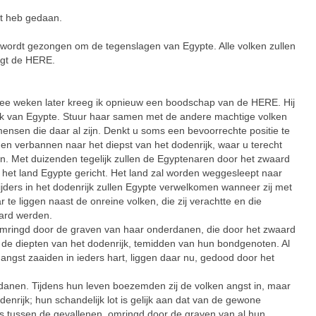
at heb gedaan.
d wordt gezongen om de tegenslagen van Egypte. Alle volken zullen
egt de HERE.
eken later kreeg ik opnieuw een boodschap van de HERE. Hij
lk van Egypte. Stuur haar samen met de andere machtige volken
ensen die daar al zijn. Denkt u soms een bevoorrechte positie te
en verbannen naar het diepst van het dodenrijk, waar u terecht
. Met duizenden tegelijk zullen de Egyptenaren door het zwaard
 het land Egypte gericht. Het land zal worden weggesleept naar
rijders in het dodenrijk zullen Egypte verwelkomen wanneer zij met
r te liggen naast de onreine volken, die zij verachtte en die
aard werden.
, omringd door de graven van haar onderdanen, die door het zwaard
 de diepten van het dodenrijk, temidden van hun bondgenoten. Al
ngst zaaiden in ieders hart, liggen daar nu, gedood door het
rdanen. Tijdens hun leven boezemden zij de volken angst in, maar
odenrijk; hun schandelijk lot is gelijk aan dat van de gewone
s tussen de gevallenen, omringd door de graven van al hun