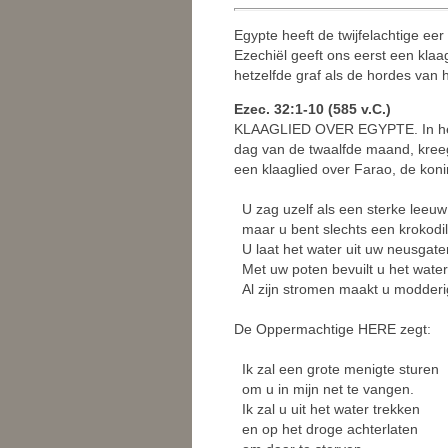
Egypte heeft de twijfelachtige ee
Ezechiël geeft ons eerst een klaag
hetzelfde graf als de hordes van
Ezec. 32:1-10 (585 v.C.)
KLAAGLIED OVER EGYPTE. In het 
dag van de twaalfde maand, kre
een klaaglied over Farao, de kon
U zag uzelf als een sterke leeuw
maar u bent slechts een krokodil 
U laat het water uit uw neusgate
Met uw poten bevuilt u het water
Al zijn stromen maakt u modderig
De Oppermachtige HERE zegt:
Ik zal een grote menigte sturen
om u in mijn net te vangen.
Ik zal u uit het water trekken
en op het droge achterlaten