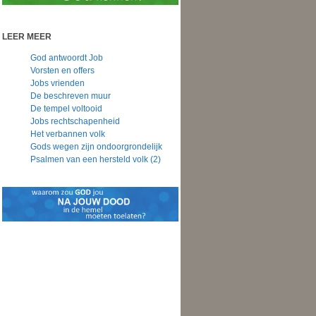
LEER MEER
God antwoordt Job
Vorsten en offers
Jobs vrienden
De beschreven muur
De tempel voltooid
Jobs rechtschapenheid
Het verbannen volk
Gods wegen zijn ondoorgrondelijk
Psalmen van een hersteld volk (2)