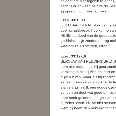
bevindt om hier tegenin te gaan),
Toch is er ook een belofte die ne
zij oprecht tot inkeer komen.
Ezec. 33:10,11
GOD HAAT STRAF. Volk van Israël
door schuldbesef. Hoe kunnen wij
HERE, de dood van de goddelozen 
goddeloze zijn zonden de rug toek
waarom zou u sterven, Israël?
Ezec. 33:12-16
BEROUW KAN REDDING BRENGEN. 
hem niet redden als hij gaat zon
vernietigen als hij zich bekeert 
blijven leven. Maar als hij zondi
zal aan geen van zijn goede dade
sterven. En als Ik een goddeloze w
zonden en doet wat goed en recht
hem heeft geleend, het gestolene
hij zeker leven. Hij zal niet ste
want hij heeft zich bekeerd tot het