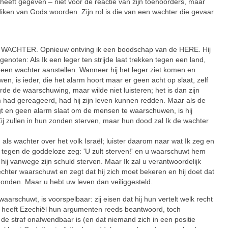
 heeft gegeven – niet voor de reactie van zijn toehoorders, maar
diken van Gods woorden. Zijn rol is die van een wachter die gevaar
HTER. Opnieuw ontving ik een boodschap van de HERE. Hij
enoten: Als Ik een leger ten strijde laat trekken tegen een land,
een wachter aanstellen. Wanneer hij het leger ziet komen en
n, is ieder, die het alarm hoort maar er geen acht op slaat, zelf
oorde de waarschuwing, maar wilde niet luisteren; het is dan zijn
arm had gereageerd, had hij zijn leven kunnen redden. Maar als de
jgt en geen alarm slaat om de mensen te waarschuwen, is hij
ij zullen in hun zonden sterven, maar hun dood zal Ik de wachter
ls wachter over het volk Israël; luister daarom naar wat Ik zeg en
 tegen de goddeloze zeg: 'U zult sterven!' en u waarschuwt hem
l hij vanwege zijn schuld sterven. Maar Ik zal u verantwoordelijk
echter waarschuwt en zegt dat hij zich moet bekeren en hij doet dat
 zonden. Maar u hebt uw leven dan veiliggesteld.
aarschuwt, is voorspelbaar: zij eisen dat hij hun vertelt welk recht
Al heeft Ezechiël hun argumenten reeds beantwoord, toch
t de straf onafwendbaar is (en dat niemand zich in een positie