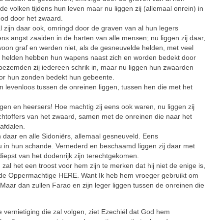
e volken tijdens hun leven maar nu liggen zij (allemaal onrein) in
ood door het zwaard.
zijn daar ook, omringd door de graven van al hun legers
ns angst zaaiden in de harten van alle mensen; nu liggen zij daar,
woon graf en werden niet, als de gesneuvelde helden, met veel
De helden hebben hun wapens naast zich en worden bedekt door
boezemden zij iedereen schrik in, maar nu liggen hun zwaarden
oor hun zonden bedekt hun gebeente.
n levenloos tussen de onreinen liggen, tussen hen die met het
en en heersers! Hoe machtig zij eens ook waren, nu liggen zij
htoffers van het zwaard, samen met de onreinen die naar het
afdalen.
n daar en alle Sidoniërs, allemaal gesneuveld. Eens
nu in hun schande. Vernederd en beschaamd liggen zij daar met
diepst van het dodenrijk zijn terechtgekomen.
al het een troost voor hem zijn te merken dat hij niet de enige is,
t de Oppermachtige HERE. Want Ik heb hem vroeger gebruikt om
 Maar dan zullen Farao en zijn leger liggen tussen de onreinen die
vernietiging die zal volgen, ziet Ezechiël dat God hem