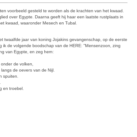
r ten voorbeeld gesteld te worden als de krachten van het kwaad.
lied over Egypte. Daarna geeft hij haar een laatste rustplaats in
 het kwaad, waaronder Mesech en Tubal.
twaalfde jaar van koning Jojakins gevangenschap, op de eerste
eg ik de volgende boodschap van de HERE: "Mensenzoon, zing
ing van Egypte, en zeg hem:
 onder de volken,
langs de oevers van de Nijl.
n spuiten.
.
 en troebel.