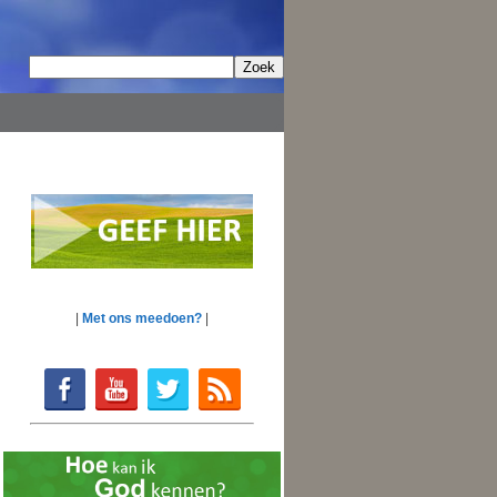
|
Met ons meedoen?
|