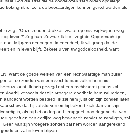
 al haat God die straf die de goddelozen zal worden opgelegd.
t zo belangrijk is: zelfs de boosaardigen kunnen gered worden als
, u zegt: 'Onze zonden drukken zwaar op ons; wij kwijnen weg
 nog leven?' Zeg hun: Zowaar Ik leef, zegt de Oppermachtige
doet Mij geen genoegen. Integendeel, Ik wil graag dat de
eert en in leven blijft. Bekeer u van uw goddeloosheid, want
Want de goede werken van een rechtvaardige man zullen
digen en de zonden van een slechte man zullen hem niet
en berouw toont. Ik heb gezegd dat een rechtvaardig mens zal
gt en daarbij verwacht dat zijn vroegere goedheid hem zal redden,
n aandacht worden besteed. Ik zal hem juist om zijn zonden laten
aarschuw dat hij zal sterven en hij bekeert zich dan van zijn
vaardig is; als hij het onderpand teruggeeft aan degene die van
 teruggeeft en een eerlijke weg bewandelt zonder te zondigen, zal
rven. Geen van zijn vroegere zonden zal hem worden aangerekend,
 goede en zal in leven blijven.