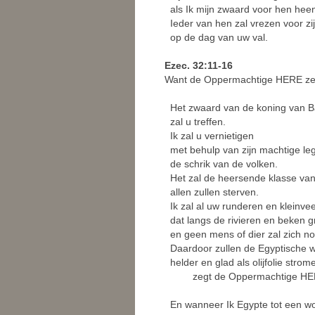
als Ik mijn zwaard voor hen hee
Ieder van hen zal vrezen voor zi
op de dag van uw val.
Ezec. 32:11-16
Want de Oppermachtige HERE ze
Het zwaard van de koning van B
zal u treffen.
Ik zal u vernietigen
met behulp van zijn machtige leg
de schrik van de volken.
Het zal de heersende klasse van 
allen zullen sterven.
Ik zal al uw runderen en kleinve
dat langs de rivieren en beken gr
en geen mens of dier zal zich no
Daardoor zullen de Egyptische 
helder en glad als olijfolie strom
zegt de Oppermachtige HE
En wanneer Ik Egypte tot een wo