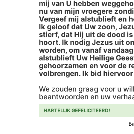
mij van U hebben weggehoud
nu van mijn vroegere zond
Vergeef mij alstublieft en 
Ik geloof dat Uw zoon, Jez
stierf, dat Hij uit de dood 
hoort. Ik nodig Jezus uit o
worden, om vanaf vandaag i
alstublieft Uw Heilige Gees
gehoorzamen en voor de res
volbrengen. Ik bid hiervoo
We zouden graag voor u wil
beantwoorden en uw verhaa
HARTELIJK GEFELICITEERD!