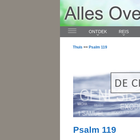
ONTDEK
REIS
Thuis
>>
Psalm 119
Psalm 119