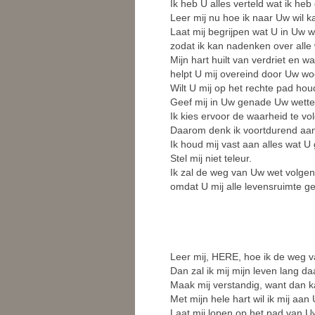
Ik heb U alles verteld wat ik he
Leer mij nu hoe ik naar Uw wil k
Laat mij begrijpen wat U in Uw w
zodat ik kan nadenken over alle
Mijn hart huilt van verdriet en w
helpt U mij overeind door Uw wo
Wilt U mij op het rechte pad ho
Geef mij in Uw genade Uw wette
Ik kies ervoor de waarheid te vo
Daarom denk ik voortdurend aan
Ik houd mij vast aan alles wat U
Stel mij niet teleur.
Ik zal de weg van Uw wet volgen
omdat U mij alle levensruimte ge
Leer mij, HERE, hoe ik de weg v
Dan zal ik mij mijn leven lang d
Maak mij verstandig, want dan ka
Met mijn hele hart wil ik mij aa
Laat mij lopen op het pad van 