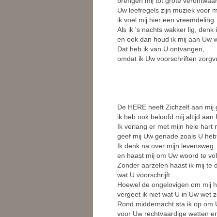
brengen mij tot grote verontwaar
Uw leefregels zijn muziek voor mi
ik voel mij hier een vreemdeling.
Als ik 's nachts wakker lig, den
en ook dan houd ik mij aan Uw w
Dat heb ik van U ontvangen,
omdat ik Uw voorschriften zorgv
De HERE heeft Zichzelf aan mij
ik heb ook beloofd mij altijd aa
Ik verlang er met mijn hele hart 
geef mij Uw genade zoals U hebt
Ik denk na over mijn levensweg
en haast mij om Uw woord te vo
Zonder aarzelen haast ik mij te 
wat U voorschrijft.
Hoewel de ongelovigen om mij he
vergeet ik niet wat U in Uw wet z
Rond middernacht sta ik op om U
voor Uw rechtvaardige wetten e