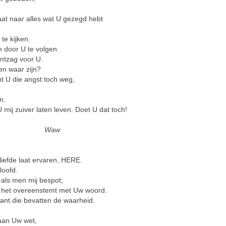
gaat naar alles wat U gezegd hebt
te kijken.
n door U te volgen.
ntzag voor U.
en waar zijn?
 U die angst toch weg,
n.
ij zuiver laten leven. Doet U dat toch!
Waw
liefde laat ervaren, HERE.
loofd.
 als men mij bespot;
t het overeenstemt met Uw woord.
nt die bevatten de waarheid.
aan Uw wet,