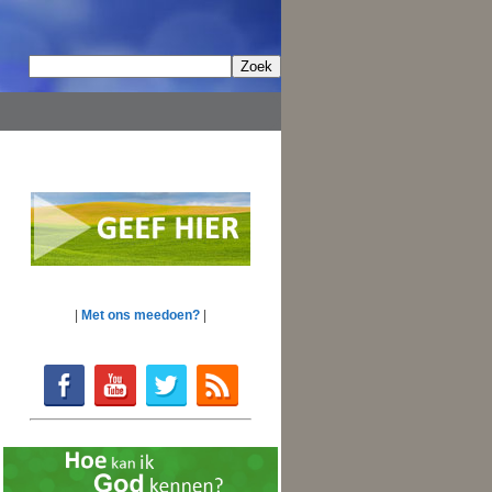
|
Met ons meedoen?
|