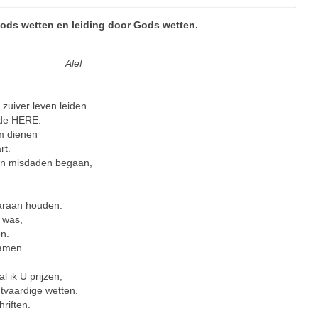
 Gods wetten en leiding door Gods wetten.
Alef
zuiver leven leiden
 de HERE.
m dienen
rt.
en misdaden begaan,
araan houden.
g was,
en.
hamen
l ik U prijzen,
tvaardige wetten.
riften.