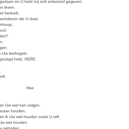
b gedaan en U hebt mij ook antwoord gegeven.
an leven.
et bedoelt,
 wonderen die U doet.
anhoop;
ord.
uden?
n.
lgen.
 Uw leefregels.
 gezegd hebt, HERE.
,
eft.
Hee
an Uw wet kan volgen.
aaraan houden.
n ik Uw wet houden zoals U wilt.
n Uw wet houden.
Uw geboden;