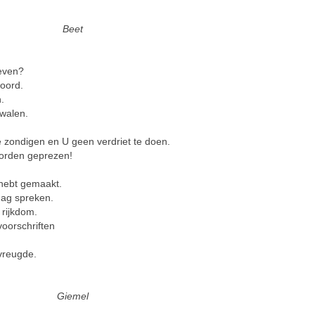
Beet
even?
woord.
.
dwalen.
;
e zondigen en U geen verdriet te doen.
orden geprezen!
 hebt gemaakt.
 mag spreken.
 rijkdom.
voorschriften
vreugde.
Giemel