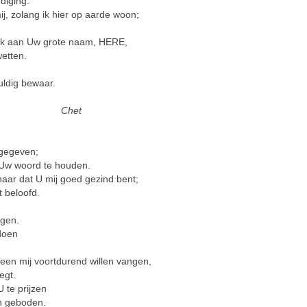
diging.
j, zolang ik hier op aarde woon;
k ik aan Uw grote naam, HERE,
etten.
uldig bewaar.
Chet
 gegeven;
n Uw woord te houden.
naar dat U mij goed gezind bent;
 beloofd.
lgen.
doen
en mij voortdurend willen vangen,
egt.
 te prijzen
n geboden.