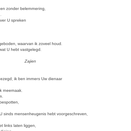
en zonder belemmering,
.
over U spreken
geboden, waarvan ik zoveel houd.
wat U hebt vastgelegd.
Zajien
ezegd; ik ben immers Uw dienaar
e ik meemaak.
n.
bespotten,
 U sinds mensenheugenis hebt voorgeschreven,
links laten liggen,