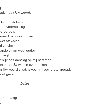
j,
houden aan Uw woord.
t kan ontdekken.
 een vreemdeling;
verborgen.
 naar Uw voorschriften.
wet afdwalen,
l vervloekt.
hande bij mij weghouden,
U zegt.
nlijk een aanslag op mij beramen,
een maar Uw wetten overdenken.
n Uw woord staat, is voor mij een grote vreugde
raad geven.
Dallet
aarde hangt;
d.