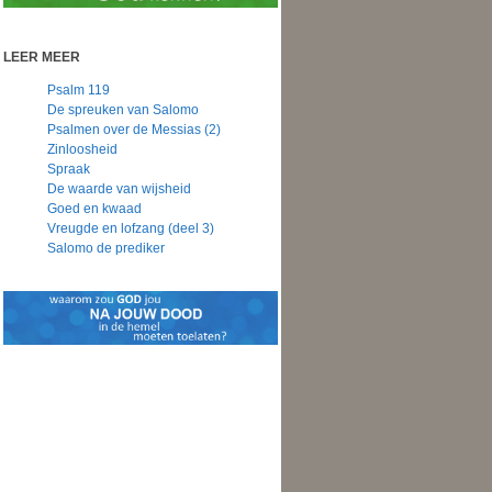
LEER MEER
Psalm 119
De spreuken van Salomo
Psalmen over de Messias (2)
Zinloosheid
Spraak
De waarde van wijsheid
Goed en kwaad
Vreugde en lofzang (deel 3)
Salomo de prediker