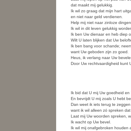
dat maakt mij gelukkig.
Ik wil zo graag dat mijn hart uit
en niet naar geld verdienen.
Help mij niet naar zinloze dingen 
Ik wil in dit leven gelukkig worde
Ik ben Uw dienaar en heb diep o
Wilt U laten blijken dat Uw beloft
Ik ben bang voor schande; neemt
want Uw geboden zijn zo goed.
Heus, ik verlang naar Uw bevele
Door Uw rechtvaardigheid kunt U m
Ik bid dat U mij Uw goedheid en 
En bevrijdt U mij zoals U hebt be
Dan weet ik iets terug te zeggen
want ik wil alleen zó spreken da
Laat mij Uw woorden spreken, wa
Ik wacht op Uw bevel.
Ik wil mij onafgebroken houden 