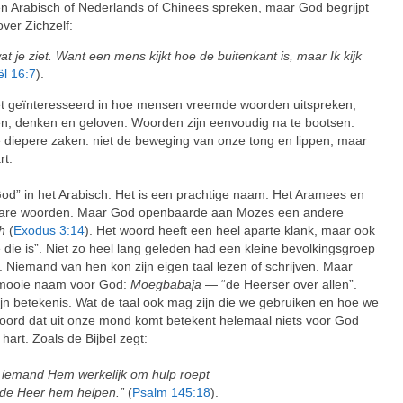
n Arabisch of Nederlands of Chinees spreken, maar God begrijpt
over Zichzelf:
t je ziet. Want een mens kijkt hoe de buitenkant is, maar Ik kijk
l 16:7
).
niet geïnteresseerd in hoe mensen vreemde woorden uitspreken,
len, denken en geloven. Woorden zijn eenvoudig na te bootsen.
iepere zaken: niet de beweging van onze tong en lippen, maar
rt.
od” in het Arabisch. Het is een prachtige naam. Het Aramees en
bare woorden. Maar God openbaarde aan Mozes een andere
h
(
Exodus 3:14
). Het woord heeft een heel aparte klank, maar ook
die is”. Niet zo heel lang geleden had een kleine bevolkingsgroep
. Niemand van hen kon zijn eigen taal lezen of schrijven. Maar
 mooie naam voor God:
Moegbabaja
— “de Heerser over allen”.
ijn betekenis. Wat de taal ook mag zijn die we gebruiken en hoe we
oord dat uit onze mond komt betekent helemaal niets voor God
 hart. Zoals de Bijbel zegt:
s iemand Hem werkelijk om hulp roept
de Heer hem helpen.”
(
Psalm 145:18
).