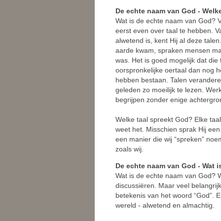
De echte naam van God - Welke
Wat is de echte naam van God? V
eerst even over taal te hebben.
alwetend is, kent Hij al deze tal
aarde kwam, spraken mensen maa
was. Het is goed mogelijk dat die
oorspronkelijke oertaal dan nog h
hebben bestaan. Talen veranderen
geleden zo moeilijk te lezen. Wer
begrijpen zonder enige achtergro
Welke taal spreekt God? Elke taa
weet het. Misschien sprak Hij een 
een manier die wij “spreken” no
zoals wij.
De echte naam van God - Wat is
Wat is de echte naam van God? W
discussiëren. Maar veel belangrij
betekenis van het woord “God”. E
wereld - alwetend en almachtig.