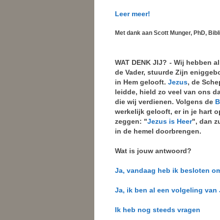
Leer meer!
Met dank aan Scott Munger, PhD, Bibli
WAT DENK JIJ?
- Wij hebben a
de Vader, stuurde Zijn eniggeb
in Hem gelooft.
Jezus
, de Sche
leidde, hield zo veel van ons d
die wij verdienen. Volgens de
B
werkelijk gelooft, er in je hart
zeggen: "
Jezus is Heer
", dan z
in de hemel doorbrengen.
Wat is jouw antwoord?
Ja, vandaag heb ik besloten o
Ja, ik ben al een volgeling van
Ik heb nog steeds vragen