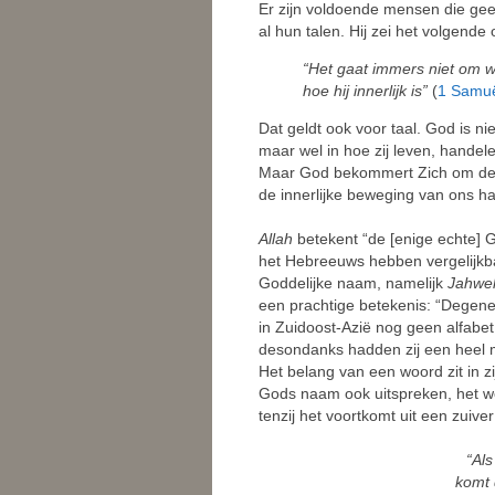
Er zijn voldoende mensen die gee
al hun talen. Hij zei het volgende 
“Het gaat immers niet om wa
hoe hij innerlijk is”
(
1 Samuë
Dat geldt ook voor taal. God is 
maar wel in hoe zij leven, hande
Maar God bekommert Zich om de d
de innerlijke beweging van ons ha
Allah
betekent “de [enige echte] G
het Hebreeuws hebben vergelijk
Goddelijke naam, namelijk
Jahwe
een prachtige betekenis: “Degene 
in Zuidoost-Azië nog geen alfabet
desondanks hadden zij een heel
Het belang van een woord zit in z
Gods naam ook uitspreken, het w
tenzij het voortkomt uit een zuiver
“Al
komt 