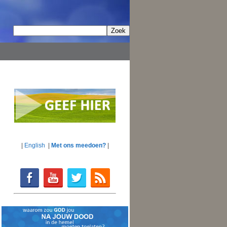
|
English
|
Met ons meedoen?
|