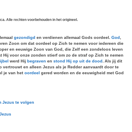
ca. Alle rechten voorbehouden in het origineel.
llemaal
gezondigd
en verdienen allemaal Gods oordeel.
God
,
oren Zoon om dat oordeel op Zich te nemen voor iedereen die
pper en eeuwige Zoon van God, die Zelf een zondeloos leven
at Hij voor onze zonden stierf om zo de straf op Zich te nemen
ijbel
werd Hij
begraven
en
stond Hij op uit de dood
. Als jij dit
 op vertrouwt en alleen Jezus als je Redder aanvaardt door te
ul je van het
oordeel
gered worden en de eeuwigheid met God
m Jezus te volgen
 Jezus