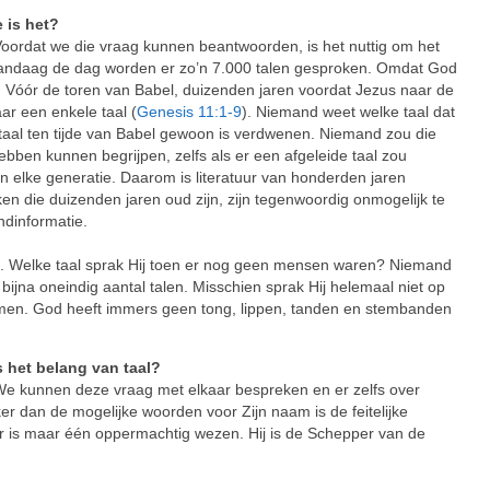
 is het?
oordat we die vraag kunnen beantwoorden, is het nuttig om het
 Vandaag de dag worden er zo’n 7.000 talen gesproken. Omdat God
en. Vóór de toren van Babel, duizenden jaren voordat Jezus naar de
r een enkele taal (
Genesis 11:1-9
). Niemand weet welke taal dat
 taal ten tijde van Babel gewoon is verdwenen. Niemand zou die
ebben kunnen begrijpen, zelfs als er een afgeleide taal zou
 elke generatie. Daarom is literatuur van honderden jaren
ken die duizenden jaren oud zijn, zijn tegenwoordig onmogelijk te
ndinformatie.
l. Welke taal sprak Hij toen er nog geen mensen waren? Niemand
bijna oneindig aantal talen. Misschien sprak Hij helemaal niet op
emen. God heeft immers geen tong, lippen, tanden en stembanden
 het belang van taal?
e kunnen deze vraag met elkaar bespreken en er zelfs over
ker dan de mogelijke woorden voor Zijn naam is de feitelijke
r is maar één oppermachtig wezen. Hij is de Schepper van de