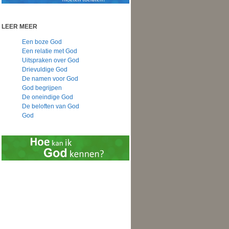
LEER MEER
Een boze God
Een relatie met God
Uitspraken over God
Drievuldige God
De namen voor God
God begrijpen
De oneindige God
De beloften van God
God