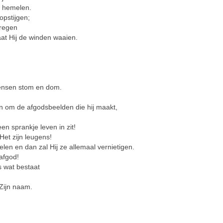
e hemelen.
opstijgen;
 regen
at Hij de winden waaien.
ensen stom en dom.
 om de afgodsbeelden die hij maakt,
en sprankje leven in zit!
et zijn leugens!
n en dan zal Hij ze allemaal vernietigen.
afgod!
s wat bestaat
Zijn naam.