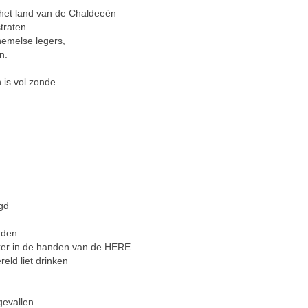
n het land van de Chaldeeën
traten.
emelse legers,
n.
is vol zonde
igd
nden.
er in de handen van de HERE.
eld liet drinken
gevallen.