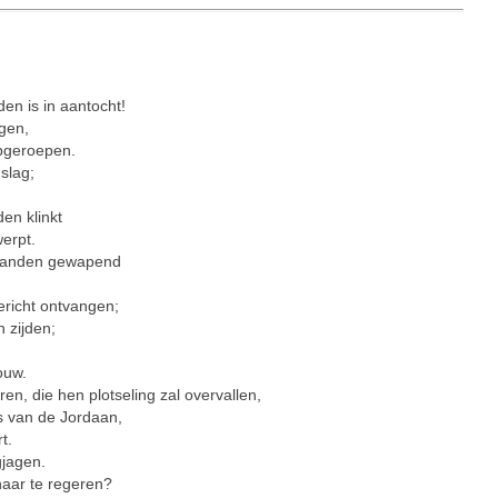
den is in aantocht!
gen,
opgeroepen.
 slag;
en klinkt
werpt.
e tanden gewapend
richt ontvangen;
 zijden;
ouw.
en, die hen plotseling zal overvallen,
s van de Jordaan,
t.
jagen.
haar te regeren?