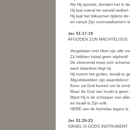
Als Hij spreekt, dondert het in d
Hij laat overal ter wereld wolken 
Hij laat het bliksemen tijdens de
en vanuit Zijn voorraadkamers la
Jer. 51:17-19
AFGODEN ZIJN MACHTELOOS.
Vergeleken met Hem zijn alle m
Zij hebben totaal geen wijsheid!
De zilversmid moet zich schamen
want daardoor liegt hij.
Hij noemt het goden, terwijl er ge
Afgodsbeelden zijn waardeloos! H
Eens zal God komen om te oordele
Maar de God van Israël is geen 
Want Hij is de schepper van alle
en Israël is Zijn volk:
HERE van de hemelse legers is 
Jer. 51:20-23
ISRAEL IS GODS INSTRUMENT.