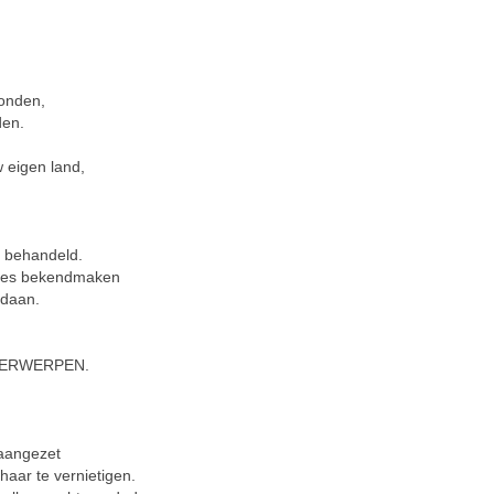
konden,
den.
 eigen land,
 behandeld.
alles bekendmaken
daan.
DERWERPEN.
aangezet
aar te vernietigen.