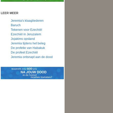
LEER MEER
Jeremia's klaagliederen
Baruch
Tekenen voor Ezechiël
Ezechiël in Jeruzalem
Jojakims opstand
Jeremia tijdens het beleg
De profetie van Habakuk
De profeet Ezechiël
Jeremia ontsnapt aan de dood