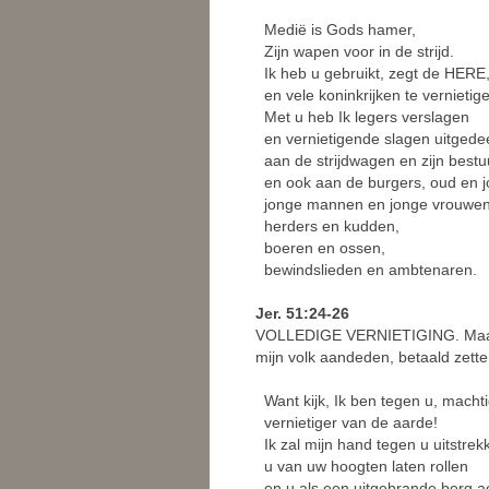
Medië is Gods hamer,
Zijn wapen voor in de strijd.
Ik heb u gebruikt, zegt de HERE,
en vele koninkrijken te vernietig
Met u heb Ik legers verslagen
en vernietigende slagen uitgedeel
aan de strijdwagen en zijn bestu
en ook aan de burgers, oud en j
jonge mannen en jonge vrouwen
herders en kudden,
boeren en ossen,
bewindslieden en ambtenaren.
Jer. 51:24-26
VOLLEDIGE VERNIETIGING. Maar vo
mijn volk aandeden, betaald zett
Want kijk, Ik ben tegen u, macht
vernietiger van de aarde!
Ik zal mijn hand tegen u uitstrek
u van uw hoogten laten rollen
en u als een uitgebrande berg ac