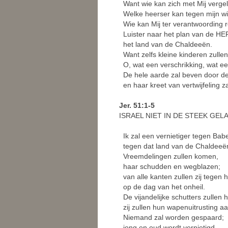
Want wie kan zich met Mij vergel
Welke heerser kan tegen mijn wi
Wie kan Mij ter verantwoording 
Luister naar het plan van de HE
het land van de Chaldeeën.
Want zelfs kleine kinderen zulle
O, wat een verschrikking, wat een
De hele aarde zal beven door de
en haar kreet van vertwijfeling 
Jer. 51:1-5
ISRAEL NIET IN DE STEEK GELA
Ik zal een vernietiger tegen Babe
tegen dat land van de Chaldeeë
Vreemdelingen zullen komen,
haar schudden en wegblazen;
van alle kanten zullen zij tegen 
op de dag van het onheil.
De vijandelijke schutters zullen
zij zullen hun wapenuitrusting a
Niemand zal worden gespaard;
jong en oud wordt vernietigd.