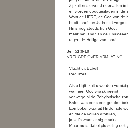
Zij zullen stervend neervallen i
en worden doodgeslagen in de s
Want de HERE, de God van de h
heeft Israël en Juda niet vergete
Hij is nog steeds hun God,
maar het land van de Chaldeeën 
tegen de Heilige van Israël.
Jer. 51:6-10
VREUGDE OVER VRIJLATING.
Vlucht uit Babel!
Red uzelf!
Als u blijft, zult u worden verniet
wanneer God wraak neemt
vanwege al de Babylonische zo
Babel was eens een gouden bek
Een beker waaruit Hij de hele wer
en die de volken dronken,
ja zelfs waanzinnig maakte.
Maar nu is Babel plotseling ook 