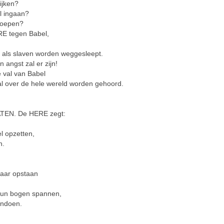
ijken?
l ingaan?
roepen?
RE tegen Babel,
n als slaven worden weggesleept.
 angst zal er zijn!
 val van Babel
zal over de hele wereld worden gehoord.
TEN. De HERE zegt:
l opzetten,
n.
haar opstaan
 hun bogen spannen,
andoen.