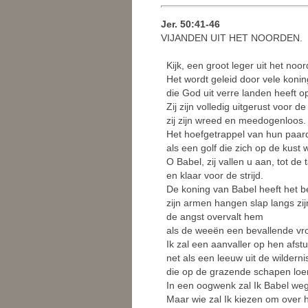
Jer. 50:41-46
VIJANDEN UIT HET NOORDEN.
Kijk, een groot leger uit het noor
Het wordt geleid door vele konin
die God uit verre landen heeft 
Zij zijn volledig uitgerust voor de
zij zijn wreed en meedogenloos.
Het hoefgetrappel van hun paard
als een golf die zich op de kust 
O Babel, zij vallen u aan, tot d
en klaar voor de strijd.
De koning van Babel heeft het be
zijn armen hangen slap langs zijn
de angst overvalt hem
als de weeën een bevallende vr
Ik zal een aanvaller op hen afstur
net als een leeuw uit de wilderni
die op de grazende schapen loer
In een oogwenk zal Ik Babel weg
Maar wie zal Ik kiezen om over 