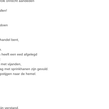
 volk onrecht aandeden
llen!
 doen
handel bent,
n.
heeft een eed afgelegd
:
met vijanden,
ag met sprinkhanen zijn gevuld.
pstijgen naar de hemel.
ijn verstand.