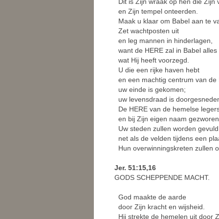
Dit is Zijn wraak op hen die Zijn
en Zijn tempel onteerden.
Maak u klaar om Babel aan te va
Zet wachtposten uit
en leg mannen in hinderlagen,
want de HERE zal in Babel alles
wat Hij heeft voorzegd.
U die een rijke haven hebt
en een machtig centrum van de 
uw einde is gekomen;
uw levensdraad is doorgesnede
De HERE van de hemelse legers 
en bij Zijn eigen naam gezworen
Uw steden zullen worden gevuld 
net als de velden tijdens een pla
Hun overwinningskreten zullen o
Jer. 51:15,16
GODS SCHEPPENDE MACHT.
God maakte de aarde
door Zijn kracht en wijsheid.
Hij strekte de hemelen uit door Z