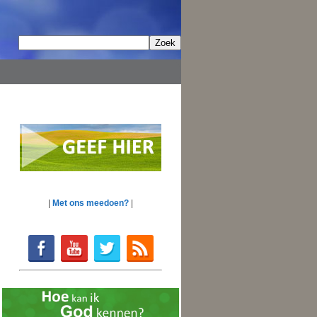
|
Met ons meedoen?
|