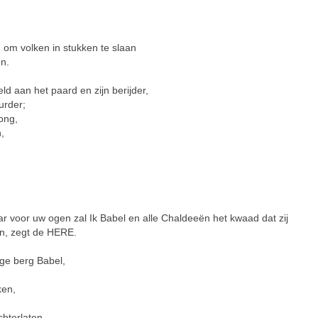
 om volken in stukken te slaan
en.
d aan het paard en zijn berijder,
urder;
ong,
,
or uw ogen zal Ik Babel en alle Chaldeeën het kwaad dat zij
en, zegt de HERE.
ige berg Babel,
ken,
hterlaten.