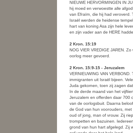
NIEUWE HERVORMINGEN IN JUDA. N
hij moed en verwoestte alle afgo
van Efraïm, die hij had veroverd.
Israël werden de heidense tempel
hart van koning Asa zijn hele lev
en zijn vader aan de HERE hadden
2 Kron. 15:19
NOG VIER VREDIGE JAREN. Zo werd
oorlog meer gevoerd.
2 Kron. 15:9-15 - Jeruzalem
VERNIEUWING VAN VERBOND. Toen 
immigranten uit Israël bijeen. V
Juda gekomen, toen zij zagen da
In de derde maand van het vijftie
Jeruzalem en offerden daar 700
van de oorlogsbuit. Daarna beloof
de God van hun voorouders, met h
oud of jong, man of vrouw. Zij ri
trompetten en bazuinen. Iedereen
grond van hun hart afgelegd. Zij
gaf vrede door het hele land.