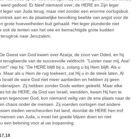
er werd gedood. Er bleef niemand over; de HERE en Zijn leger
 leger van Juda terug, maar niet zonder een enorme oorlogsbuit.
e omtrek aan en de plaatselijke bevolking beefde van angst voor de
 grote hoeveelheden buit gehaald. Het leger plunderde niet
te ook de tenten van het vee en bemachtigde grote kudden
terugtrok naar Jeruzalem.
eest van God kwam over Azarja, de zoon van Oded, en hij
t terugkeerde van de succesvolle veldtocht. "Luister naar mij, Asa!
!" riep hij. "De HERE blijft bij u, zolang u bij Hem blijft. Als u
 Maar als u Hem de rug toekeert, zal Hij u in de steek laten. Al
n Israël de ware God niet meer aanbeden en hebben zij geen
nderwijzen. Zij hebben zonder Gods wetten geleefd. Maar elke
uaties tot de HERE, de God van Israël, wendden, kwam Hij hen te
g waren tegenover God, kon niemand veilig van de ene plaats naar de
k en chaos onder de mensen. Zij voerden oorlogen met andere
ussen steden verscheurden het land, doordat de HERE hen trof
, mannen van Juda, u moet het goede blijven doen en niet
u een beloning voor al uw inspanning.
17,18