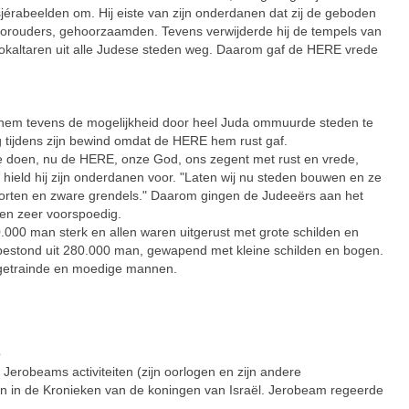
jérabeelden om. Hij eiste van zijn onderdanen dat zij de geboden
rouders, gehoorzaamden. Tevens verwijderde hij de tempels van
ookaltaren uit alle Judese steden weg. Daarom gaf de HERE vrede
m tevens de mogelijkheid door heel Juda ommuurde steden te
 tijdens zijn bewind omdat de HERE hem rust gaf.
 te doen, nu de HERE, onze God, ons zegent met rust en vrede,
ield hij zijn onderdanen voor. "Laten wij nu steden bouwen en ze
oorten en zware grendels." Daarom gingen de Judeeërs aan het
en zeer voorspoedig.
.000 man sterk en allen waren uitgerust met grote schilden en
 bestond uit 280.000 man, gewapend met kleine schilden en bogen.
 getrainde en moedige mannen.
b
robeams activiteiten (zijn oorlogen en zijn andere
n in de Kronieken van de koningen van Israël. Jerobeam regeerde