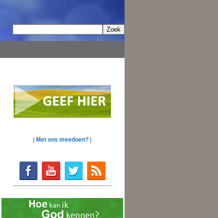
|
Met ons meedoen?
|