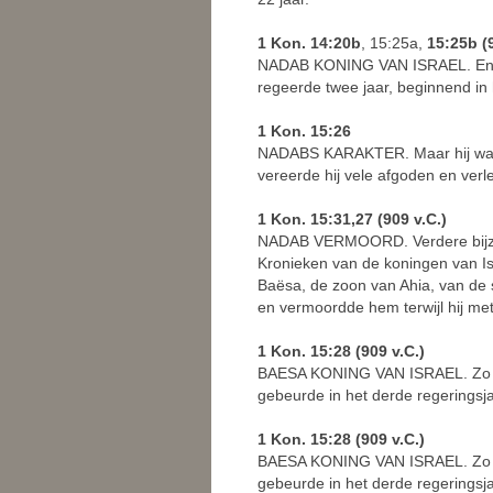
1 Kon. 14:20b
, 15:25a,
15:25b (9
NADAB KONING VAN ISRAEL. En na 
regeerde twee jaar, beginnend in
1 Kon. 15:26
NADABS KARAKTER. Maar hij was e
vereerde hij vele afgoden en verle
1 Kon. 15:31,27 (909 v.C.)
NADAB VERMOORD. Verdere bijzon
Kronieken van de koningen van Is
Baësa, de zoon van Ahia, van de
en vermoordde hem terwijl hij met 
1 Kon. 15:28 (909 v.C.)
BAESA KONING VAN ISRAEL. Zo na
gebeurde in het derde regeringsj
1 Kon. 15:28 (909 v.C.)
BAESA KONING VAN ISRAEL. Zo na
gebeurde in het derde regeringsj