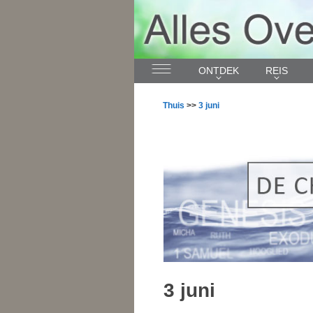
ONTDEK
REIS
Thuis
>>
3 juni
3 juni