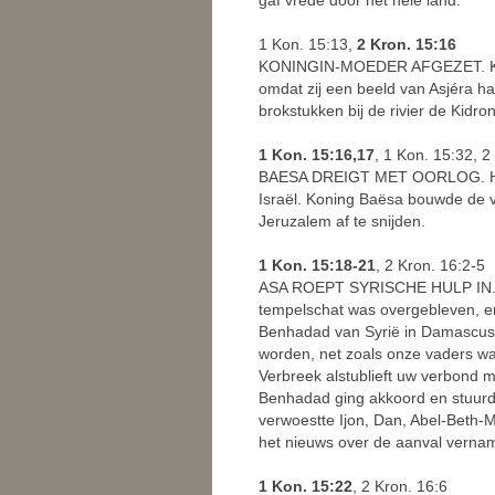
1 Kon. 15:13,
2 Kron. 15:16
KONINGIN-MOEDER AFGEZET. Konin
omdat zij een beeld van Asjéra h
brokstukken bij de rivier de Kidron
1 Kon. 15:16,17
, 1 Kon. 15:32, 2
BAESA DREIGT MET OORLOG. Hun 
Israël. Koning Baësa bouwde de v
Jeruzalem af te snijden.
1 Kon. 15:18-21
, 2 Kron. 16:2-5
ASA ROEPT SYRISCHE HULP IN. Asa'
tempelschat was overgebleven, en
Benhadad van Syrië in Damascus 
worden, net zoals onze vaders wa
Verbreek alstublieft uw verbond me
Benhadad ging akkoord en stuurde 
verwoestte Ijon, Dan, Abel-Beth-
het nieuws over de aanval vernam,
1 Kon. 15:22
, 2 Kron. 16:6