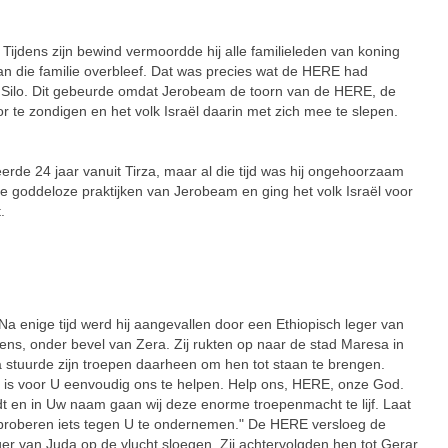
ns zijn bewind vermoordde hij alle familieleden van koning
an die familie overbleef. Dat was precies wat de HERE had
t Silo. Dit gebeurde omdat Jerobeam de toorn van de HERE, de
 te zondigen en het volk Israël daarin met zich mee te slepen.
e 24 jaar vanuit Tirza, maar al die tijd was hij ongehoorzaam
e goddeloze praktijken van Jerobeam en ging het volk Israël voor
.
nige tijd werd hij aangevallen door een Ethiopisch leger van
ens, onder bevel van Zera. Zij rukten op naar de stad Maresa in
a stuurde zijn troepen daarheen om hen tot staan te brengen.
et is voor U eenvoudig ons te helpen. Help ons, HERE, onze God.
dt en in Uw naam gaan wij deze enorme troepenmacht te lijf. Laat
 proberen iets tegen U te ondernemen." De HERE versloeg de
ger van Juda op de vlucht sloegen. Zij achtervolgden hen tot Gerar,