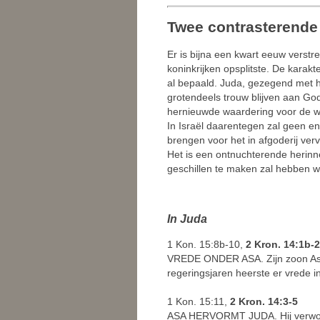
Twee contrasterende
Er is bijna een kwart eeuw verstre
koninkrijken opsplitste. De karakt
al bepaald. Juda, gezegend met h
grotendeels trouw blijven aan G
hernieuwde waardering voor de we
In Israël daarentegen zal geen e
brengen voor het in afgoderij ver
Het is een ontnuchterende herinn
geschillen te maken zal hebben w
In Juda
1 Kon. 15:8b-10,
2 Kron. 14:1b-2
VREDE ONDER ASA. Zijn zoon Asa 
regeringsjaren heerste er vrede 
1 Kon. 15:11,
2 Kron. 14:3-5
ASA HERVORMT JUDA. Hij verwoest