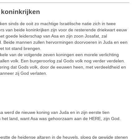
 koninkrijken
ken sinds de ooit zo machtige Israëlische natie zich in twee
ers van beide koninkrijken zijn voor de resterende driekwart eeuw
et goede leiderschap van Asa en zijn zoon Josafat, zal
od. Beide mannen zullen hervormingen doorvoeren in Juda en een
t tot stand brengen.
nkele van de volgende zeven koningen een morele verlichting
vallen volk. Een burgeroorlog zal Gods volk nog verder verdelen.
ering dat Gods volk, door de eeuwen heen, met verdeeldheid en
anneer zij God verlaten.
werd de nieuwe koning van Juda en in zijn eerste tien
in het land, want Asa was gehoorzaam aan de HERE, zijn God.
te de heidense altaren in de heuvels, sloeg de gewijde stenen