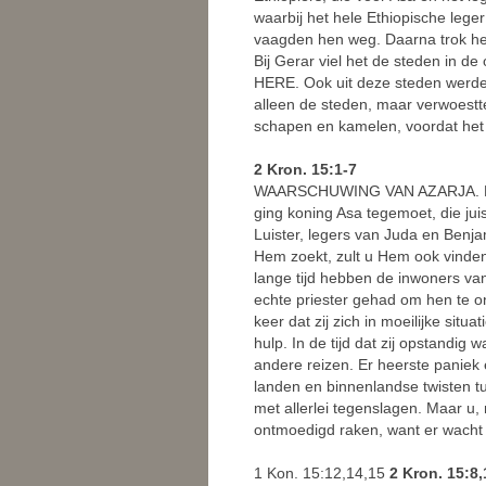
waarbij het hele Ethiopische leg
vaagden hen weg. Daarna trok het
Bij Gerar viel het de steden in d
HERE. Ook uit deze steden werden
alleen de steden, maar verwoest
schapen en kamelen, voordat het 
2 Kron. 15:1-7
WAARSCHUWING VAN AZARJA. De G
ging koning Asa tegemoet, die juis
Luister, legers van Juda en Benjamin
Hem zoekt, zult u Hem ook vinden.
lange tijd hebben de inwoners va
echte priester gehad om hen te o
keer dat zij zich in moeilijke sit
hulp. In de tijd dat zij opstandi
andere reizen. Er heerste panie
landen en binnenlandse twisten t
met allerlei tegenslagen. Maar u
ontmoedigd raken, want er wacht 
1 Kon. 15:12,14,15
2 Kron. 15:8,