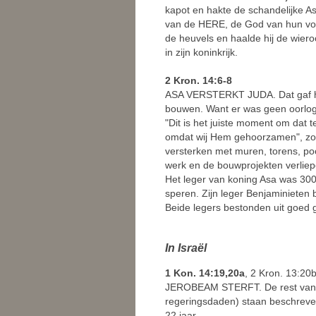
kapot en hakte de schandelijke As
van de HERE, de God van hun voo
de heuvels en haalde hij de wier
in zijn koninkrijk.
2 Kron. 14:6-8
ASA VERSTERKT JUDA. Dat gaf he
bouwen. Want er was geen oorlog
"Dit is het juiste moment om dat
omdat wij Hem gehoorzamen", zo h
versterken met muren, torens, p
werk en de bouwprojekten verliep
Het leger van koning Asa was 300
speren. Zijn leger Benjaminieten
Beide legers bestonden uit goed
In Israël
1 Kon. 14:19,20a
, 2 Kron. 13:20
JEROBEAM STERFT. De rest van Je
regeringsdaden) staan beschreve
22 jaar.