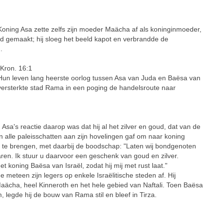
g Asa zette zelfs zijn moeder Maächa af als koninginmoeder,
ad gemaakt; hij sloeg het beeld kapot en verbrandde de
.
 Kron. 16:1
leven lang heerste oorlog tussen Asa van Juda en Baësa van
ersterkte stad Rama in een poging de handelsroute naar
s reactie daarop was dat hij al het zilver en goud, dat van de
 alle paleisschatten aan zijn hovelingen gaf om naar koning
te brengen, met daarbij de boodschap: "Laten wij bondgenoten
ren. Ik stuur u daarvoor een geschenk van goud en zilver.
t koning Baësa van Israël, zodat hij mij met rust laat."
meteen zijn legers op enkele Israëlitische steden af. Hij
Maächa, heel Kinneroth en het hele gebied van Naftali. Toen Baësa
 legde hij de bouw van Rama stil en bleef in Tirza.