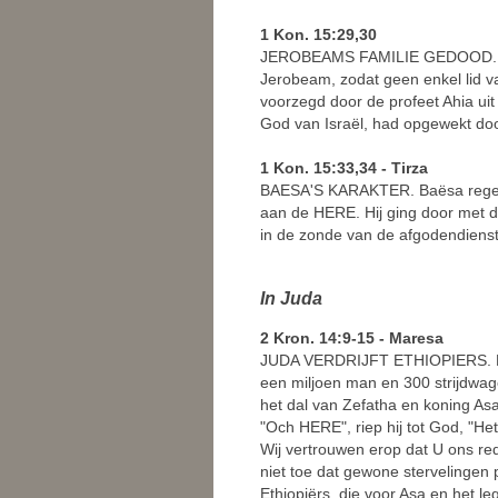
1 Kon. 15:29,30
JEROBEAMS FAMILIE GEDOOD. Tijde
Jerobeam, zodat geen enkel lid v
voorzegd door de profeet Ahia ui
God van Israël, had opgewekt door
1 Kon. 15:33,34 - Tirza
BAESA'S KARAKTER. Baësa regeerd
aan de HERE. Hij ging door met d
in de zonde van de afgodendienst
In Juda
2 Kron. 14:9-15 - Maresa
JUDA VERDRIJFT ETHIOPIERS. Na e
een miljoen man en 300 strijdwag
het dal van Zefatha en koning As
"Och HERE", riep hij tot God, "H
Wij vertrouwen erop dat U ons re
niet toe dat gewone stervelingen
Ethiopiërs, die voor Asa en het le