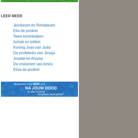
LEER MEER
Jerobeam en Rehabeam
Elia de profeet
Twee koninkrijken
Achab en Izébel
Koning Joas van Juda
De profetieën van Jesaja
Josafat en Ahazia
De visioenen van Amos
Elisa de profeet