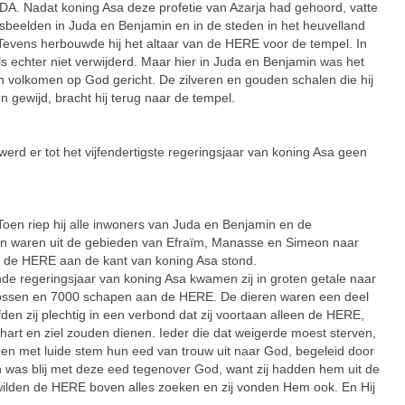
adat koning Asa deze profetie van Azarja had gehoord, vatte
dsbeelden in Juda en Benjamin en in de steden in het heuvelland
 Tevens herbouwde hij het altaar van de HERE voor de tempel. In
s echter niet verwijderd. Maar hier in Juda en Benjamin was het
en volkomen op God gericht. De zilveren en gouden schalen die hij
 gewijd, bracht hij terug naar de tempel.
 er tot het vijfendertigste regeringsjaar van koning Asa geen
riep hij alle inwoners van Juda en Benjamin en de
elen waren uit de gebieden van Efraïm, Manasse en Simeon naar
t de HERE aan de kant van koning Asa stond.
nde regeringsjaar van koning Asa kwamen zij in groten getale naar
 ossen en 7000 schapen aan de HERE. De dieren waren een deel
den zij plechtig in een verbond dat zij voortaan alleen de HERE,
art en ziel zouden dienen. Ieder die dat weigerde moest sterven,
epen met luide stem hun eed van trouw uit naar God, begeleid door
 was blij met deze eed tegenover God, want zij hadden hem uit de
 wilden de HERE boven alles zoeken en zij vonden Hem ook. En Hij