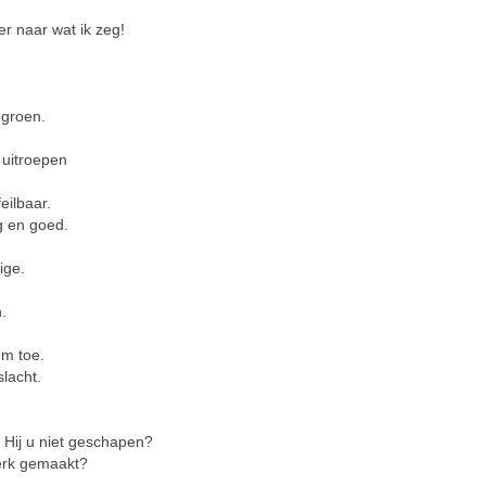
er naar wat ik zeg!
 groen.
 uitroepen
eilbaar.
ig en goed.
ige.
.
em toe.
lacht.
 Hij u niet geschapen?
terk gemaakt?