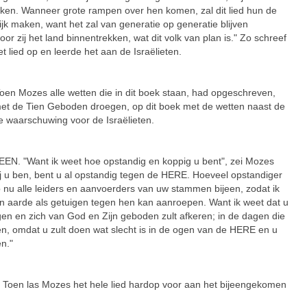
ken. Wanneer grote rampen over hen komen, zal dit lied hun de
k maken, want het zal van generatie op generatie blijven
oor zij het land binnentrekken, wat dit volk van plan is." Zo schreef
lied op en leerde het aan de Israëlieten.
Mozes alle wetten die in dit boek staan, had opgeschreven,
 met de Tien Geboden droegen, op dit boek met de wetten naast de
ke waarschuwing voor de Israëlieten.
 "Want ik weet hoe opstandig en koppig u bent", zei Mozes
bij u ben, bent u al opstandig tegen de HERE. Hoeveel opstandiger
p nu alle leiders en aanvoerders van uw stammen bijeen, zodat ik
n aarde als getuigen tegen hen kan aanroepen. Want ik weet dat u
igen en zich van God en Zijn geboden zult afkeren; in de dagen die
en, omdat u zult doen wat slecht is in de ogen van de HERE en u
en."
n las Mozes het hele lied hardop voor aan het bijeengekomen