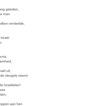
ang geleden,
re man.
olken verdeelde,
Israël.
e;
rnis,
aamheid,
aël uit,
 de vleugels neemt
e Israëlieten!
 was
den,
toppen aan hen