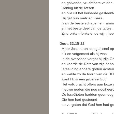
en golvende, vruchtbare velden.
Honing uit de rotsen
en olie uit het keiharde gesteent
Hij gaf hun melk en vlees
(van de beste schapen en ramme
en het beste deel van de tarwe.
Zij dronken fonkelende wijn, heer
Deut. 32:15-22
Maar Jeschurun sloeg al snel op
dik en vetgemest als hij was.
In de overvloed vergat hij zijn G
en keerde de Rots van zijn beho
Israël ging andere goden achter
en wekte zo de toorn van de HE
want Hij is een jaloerse God.
Het volk bracht offers aan boze 
nieuwe goden die nog nooit eer
De Israëlieten hadden geen oog 
Die hen had gesteund
en vergaten dat God hen had g