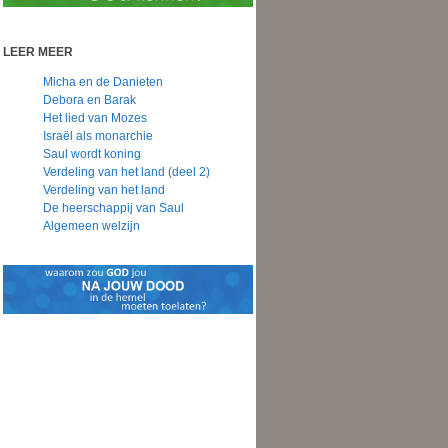
LEER MEER
Micha en de Danieten
Debora en Barak
Het lied van Mozes
Israël als monarchie
Saul wordt koning
Verdeling van het land (deel 2)
Verdeling van het land
De heerschappij van Saul
Algemeen welzijn