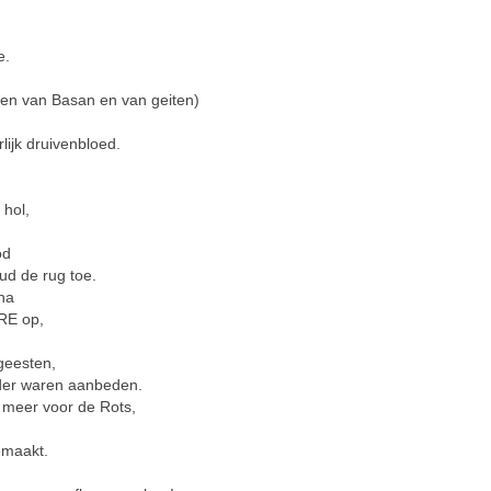
e.
n van Basan en van geiten)
lijk druivenbloed.
 hol,
od
ud de rug toe.
na
RE op,
geesten,
der waren aanbeden.
meer voor de Rots,
emaakt.