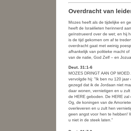
Overdracht van leid
Mozes heeft als de tijdelijke en ge
heeft de Israëlieten herinnerd aa
geïnstrueerd over de wet; en hij
is de tijd gekomen om af te trede
overdracht gaat met weinig poesp
afhankelijk van politieke macht of
van de natie, God Zelf – en Jozua 
Deut. 31:1-6
MOZES DRINGT AAN OP MOED. Nada
vervolgde hij: "Ik ben nu 120 jaar
gezegd dat ik de Jordaan niet mag
daar wonen, vernietigen en u zul
de HERE geboden. De HERE zal de 
Og, de koningen van de Amorieten
overleveren en u zult hen vernie
geen angst voor hen te hebben! Wa
u niet in de steek laten."