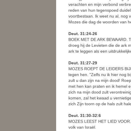
verachten en mijn verbond verbre
reden van hun tegenspoed duidelij
voortbestaan. Ik weet nu al, nog v
Mozes die dag de woorden van het 
Deut. 31:24-26
BOEK MET DE ARK BEWAARD. Toen 
droeg hij de Levieten die de ark
ark te leggen als een uitdrukkelij
Deut. 31:27-29
MOZES ROEPT DE LEIDERS BIJEEN.
tegen hen. "Zelfs nu ik hier nog 
zult u dan zijn na mijn dood! Roe
met hen kan praten en ik hemel e
zich na mijn dood zult verontrein
komen, zal het kwaad u vernietig
zich Zijn toorn op de hals zult hal
Deut. 31:30-32:6
MOZES LEEST HET LIED VOOR. Toe
volk van Israël.