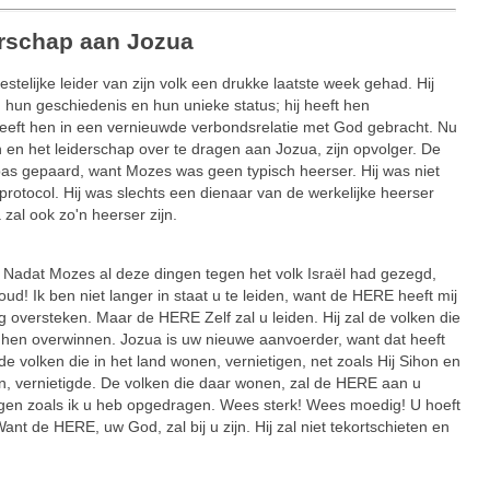
erschap aan Jozua
estelijke leider van zijn volk een drukke laatste week gehad. Hij
n hun geschiedenis en hun unieke status; hij heeft hen
 heeft hen in een vernieuwde verbondsrelatie met God gebracht. Nu
n en het leiderschap over te dragen aan Jozua, zijn opvolger. De
as gepaard, want Mozes was geen typisch heerser. Hij was niet
 protocol. Hij was slechts een dienaar van de werkelijke heerser
zal ook zo'n heerser zijn.
t Mozes al deze dingen tegen het volk Israël had gezegd,
 oud! Ik ben niet langer in staat u te leiden, want de HERE heeft mij
 oversteken. Maar de HERE Zelf zal u leiden. Hij zal de volken die
t hen overwinnen. Jozua is uw nieuwe aanvoerder, want dat heeft
volken die in het land wonen, vernietigen, net zoals Hij Sihon en
, vernietigde. De volken die daar wonen, zal de HERE aan u
tigen zoals ik u heb opgedragen. Wees sterk! Wees moedig! U hoeft
nt de HERE, uw God, zal bij u zijn. Hij zal niet tekortschieten en