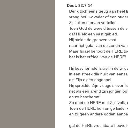
Deut. 32:7-14
Denk toch eens terug aan heel l
vraag het uw vader of een oude
Zij zullen u ervan vertellen.
Toen God de wereld tussen de v
gaf Hij elk een vast gebied.
Hij stelde de grenzen vast
naar het getal van de zonen van 
Maar Israël behoort de HERE to
het is het erfdeel van de HERE!
Hij beschermde Israël in de wilde
in een streek die huilt van eenz
als Zijn eigen oogappel.
Hij spreidde Zijn vleugels over Isr
net als een arend zijn jongen op
en zo beschermt.
Zo doet de HERE met Zijn volk, d
Toen de HERE hun enige leider
en zij geen andere goden aanba
gaf de HERE vruchtbare heuvel