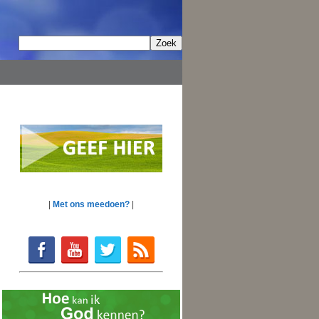
|
Met ons meedoen?
|