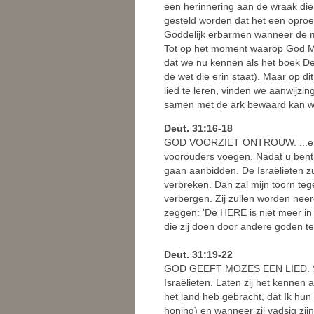
een herinnering aan de wraak die
gesteld worden dat het een oproep
Goddelijk erbarmen wanneer de m
Tot op het moment waarop God Moz
dat we nu kennen als het boek D
de wet die erin staat). Maar op 
lied te leren, vinden we aanwijzi
samen met de ark bewaard kan w
Deut. 31:16-18
GOD VOORZIET ONTROUW. ...en [d
voorouders voegen. Nadat u bent
gaan aanbidden. De Israëlieten zu
verbreken. Dan zal mijn toorn te
verbergen. Zij zullen worden neerg
zeggen: 'De HERE is niet meer in
die zij doen door andere goden t
Deut. 31:19-22
GOD GEEFT MOZES EEN LIED. Schri
Israëlieten. Laten zij het kennen 
het land heb gebracht, dat Ik hun
honing) en wanneer zij vadsig zij