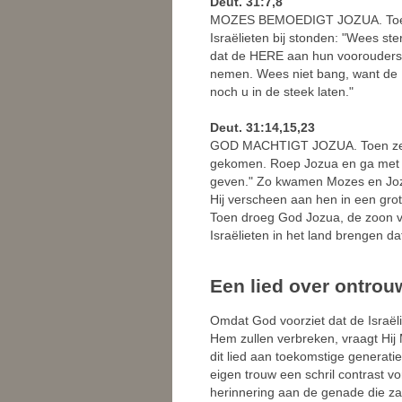
Deut. 31:7,8
MOZES BEMOEDIGT JOZUA. Toen li
Israëlieten bij stonden: "Wees st
dat de HERE aan hun voorouders he
nemen. Wees niet bang, want de HER
noch u in de steek laten."
Deut. 31:14,15,23
GOD MACHTIGT JOZUA. Toen zei d
gekomen. Roep Jozua en ga met h
geven." Zo kwamen Mozes en Jo
Hij verscheen aan hen in een grot
Toen droeg God Jozua, de zoon va
Israëlieten in het land brengen dat
Een lied over ontrou
Omdat God voorziet dat de Israë
Hem zullen verbreken, vraagt Hij
dit lied aan toekomstige generat
eigen trouw een schril contrast v
herinnering aan de genade die zal