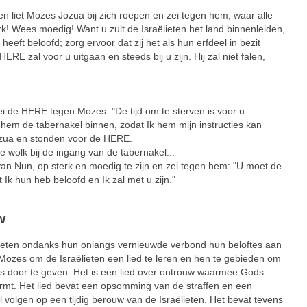
et Mozes Jozua bij zich roepen en zei tegen hem, waar alle
erk! Wees moedig! Want u zult de Israëlieten het land binnenleiden,
eft beloofd; zorg ervoor dat zij het als hun erfdeel in bezit
E zal voor u uitgaan en steeds bij u zijn. Hij zal niet falen,
e HERE tegen Mozes: "De tijd om te sterven is voor u
em de tabernakel binnen, zodat Ik hem mijn instructies kan
zua en stonden voor de HERE.
e wolk bij de ingang van de tabernakel...
n Nun, op sterk en moedig te zijn en zei tegen hem: "U moet de
 Ik hun heb beloofd en Ik zal met u zijn."
w
lieten ondanks hun onlangs vernieuwde verbond hun beloftes aan
 Mozes om de Israëlieten een lied te leren en hen te gebieden om
ies door te geven. Het is een lied over ontrouw waarmee Gods
ormt. Het lied bevat een opsomming van de straffen en een
 volgen op een tijdig berouw van de Israëlieten. Het bevat tevens