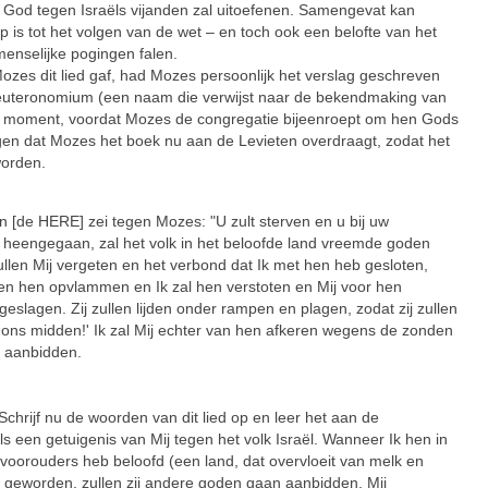
 God tegen Israëls vijanden zal uitoefenen. Samengevat kan
 is tot het volgen van de wet – en toch ook een belofte van het
enselijke pogingen falen.
es dit lied gaf, had Mozes persoonlijk het verslag geschreven
euteronomium (een naam die verwijst naar de bekendmaking van
dit moment, voordat Mozes de congregatie bijeenroept om hen Gods
ngen dat Mozes het boek nu aan de Levieten overdraagt, zodat het
orden.
e HERE] zei tegen Mozes: "U zult sterven en u bij uw
 heengegaan, zal het volk in het beloofde land vreemde goden
llen Mij vergeten en het verbond dat Ik met hen heb gesloten,
gen hen opvlammen en Ik zal hen verstoten en Mij voor hen
eslagen. Zij zullen lijden onder rampen en plagen, zodat zij zullen
 ons midden!' Ik zal Mij echter van hen afkeren wegens de zonden
e aanbidden.
jf nu de woorden van dit lied op en leer het aan de
als een getuigenis van Mij tegen het volk Israël. Wanneer Ik hen in
 voorouders heb beloofd (een land, dat overvloeit van melk en
n geworden, zullen zij andere goden gaan aanbidden, Mij