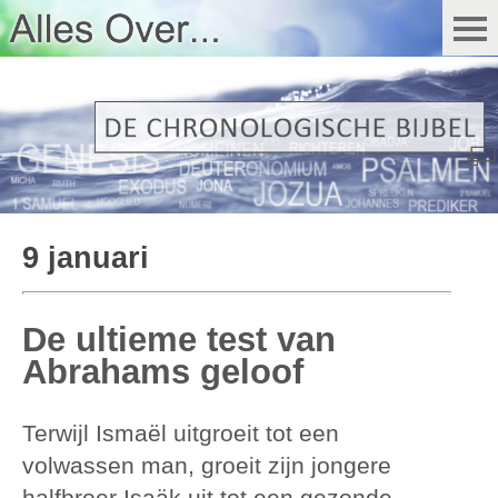
9 januari
De ultieme test van
Abrahams geloof
Terwijl Ismaël uitgroeit tot een
volwassen man, groeit zijn jongere
halfbroer Isaäk uit tot een gezonde