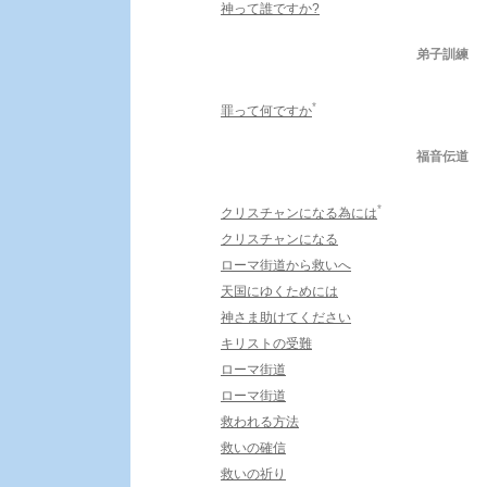
神って誰ですか?
弟子訓練
*
罪って何ですか
福音伝道
*
クリスチャンになる為には
クリスチャンになる
ローマ街道から救いへ
天国にゆくためには
神さま助けてください
キリストの受難
ローマ街道
ローマ街道
救われる方法
救いの確信
救いの祈り