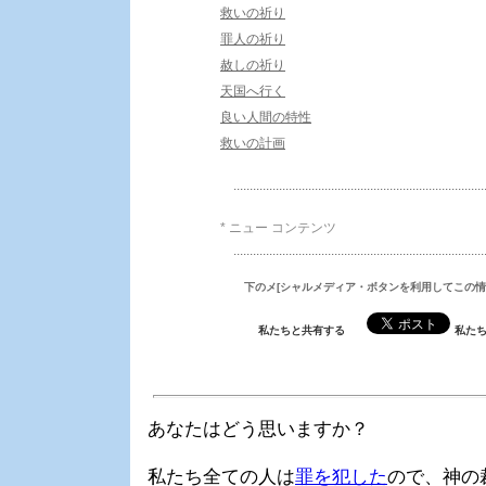
救いの祈り
罪人の祈り
赦しの祈り
天国へ行く
良い人間の特性
救いの計画
.............................................................................
* ニュー コンテンツ
.............................................................................
下のメ[シャルメディア・ボタンを利用してこの
私たちと共有する
私た