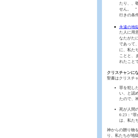
たり、、
せん。 
行きの条
永遠の地
た人に用
なたがた
であって
に、私た
ことと、
れたことで
クリスチャンにな
聖書はクリスチ
罪を犯し
い、と認め
たので、
死が人間
6:23：
は、私た
神からの贈り物
り、私たちが地