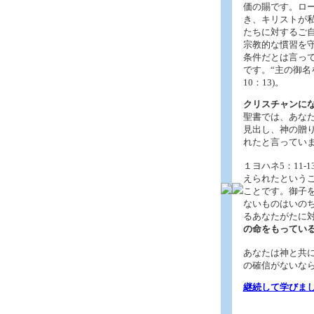
価の賜です。ロー
き、キリストが
たちに対するご
宗教的な慣習を
条件だとは言っ
です。“主の御名
10：13)。
クリスチャンにな
聖書では、あなた
見出し、神の贈り
れたと言ってい
１ヨハネ5：11
えられたという
ことです。御子
ないものはいの
るあなたがたに
の命をもってい
あなたは神と共に
の確信がないな
継続して学びま