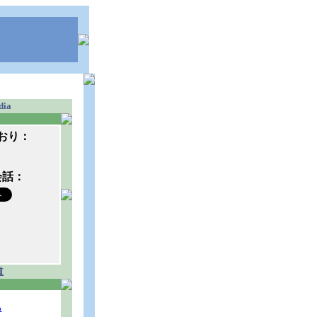
dia
おり：
会話：
道
る