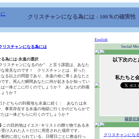
クリスチャンになる為には
- 100％の確実性
English
Social Me
クリスチャンになる為には
る為には‐永遠の選択
以下次のと
クリスチャンになるのか” と言う課題は、あなた
要な発見なのです！ クリスチャンとは、祈った
になる以上の問題であり、永遠の命に導くあなたと
私たちと
のです。死んだ瞬間あなたに何が起きるか知ってい
たは一体どこに行くのでしょうか？ あなたの到着
しょうか？
だけ‐どちらの到着地も永遠に続く： あなたは永
か、事実存在する永遠の地獄に行くかのどちらかで
なたは一体どちらに行くのでしょうか？
福音伝
国
‐この目的地はイエス･キリストの贈り物である永
を受け入れた人々だけに用意された場所です。
クリスチャンにな
一般的に信じられている、日曜日ごとに教会行っ