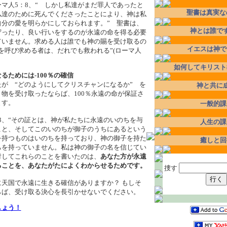
マ人5：8、“ しかし私達がまだ罪人であったと
聖書は真実な
私達のために死んでくださったことにより、神は私
自分の愛を明らかにしておられます。” 聖書は、
神とは誰で
守ったり、良い行いをするのが永遠の命を得る必要
ていません。求める人は誰でも神の賜を受け取るの
イエスは神で
を呼び求める者は、だれでも救われる”(ローマ人
如何してキリスト
るためには‐100％の確信
が “どのようにしてクリスチャンになるか” を
神と共に
物を受け取ったならば、100％永遠の命が保証さ
ます。
一般的課
-13、“その証とは、神が私たちに永遠のいのちを与
人生の課
こと、そしてこのいのちが御子のうちにあるという
を持つものはいのちを持っており、神の御子を持た
癒しと回
ちを持っていません。私は神の御子の名を信じてい
対してこれらのことを書いたのは、
あなた方が永遠
ることを、あなたがたによくわからせるためです。
捜す
天国で永遠に生きる確信がありますか？ もしそ
らば、受け取る決心を長引かせないでください。
しょう！