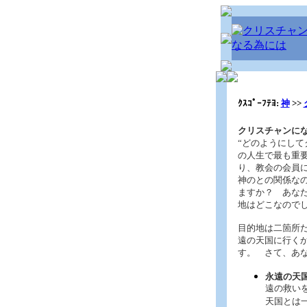
ｸｽｺﾟｰﾌﾃﾖ:
神
>>
クリスチャンにな
“どのようにして
の人生で最も重
り、教会の会員
神のとの関係な
ますか？ あな
地はどこなので
目的地は二箇所
遠の天国に行く
す。 さて、あ
永遠の天
遠の救い
天国とは