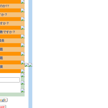
のか??
すか？
すか？
教ですか？
成長
題
題
復