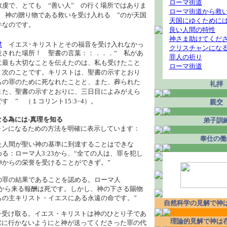
ローマ街道
敬虔で、とても “善い人” の行く場所ではありま
ローマ街道から救
“ 神の贈り物である救いを受け入れる ”のが天国
天国にゆくために
件なのです。
良い人間の特性
神さま助けてくだ
獄
イエス･キリストとその福音を受け入れなかっ
クリスチャンにな
意された場所！ 聖書の言葉：：．．．“ 私があ
罪人の祈り
に最も大切なことを伝えたのは、私も受けたこと
ローマ街道
、次のことです。キリストは、聖書の示すとおり
ちの罪のために死なれたことと、また、葬られた
礼拝
また、聖書の示すとおりに、三日目によみがえら
す ” （１コリント15:3−4）。
親交
る為には‐真理を知る
弟子訓
ャンになるための方法を明確に表示しています：
奉仕の働
た人間が聖い神の基準に到達することはできな
る：ローマ人3:23から、“全ての人は、罪を犯し
神からの栄誉を受けることができず。”
の罪の結果であることを認める。ローマ人
“罪から来る報酬は死です。しかし、神の下さる賜物
ちの主キリスト・イエスにある永遠の命です。”
自然科学の見解で神
を受け取る。イエス・キリストは神のひとり子であ
理論的見解で神は
獄に行かないようにと神が送ってくださった罪の代