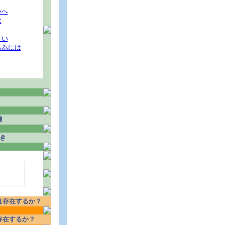
いへ
は
さい
る為には
練
き
は存在するか？
存在するか？