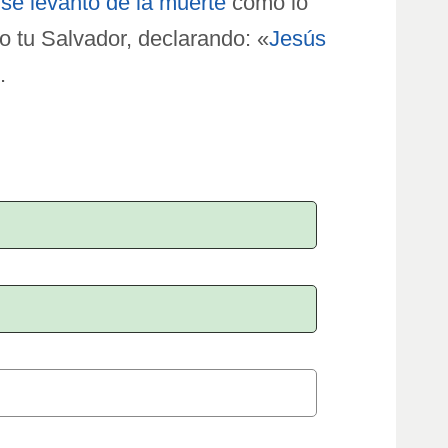
y
se levantó de la muerte
como lo
o tu Salvador, declarando: «
Jesús
.