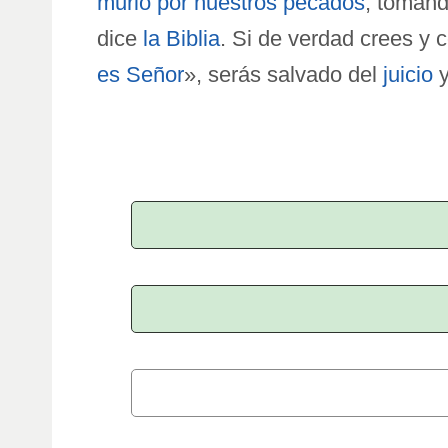
murió por nuestros pecados
, tomand
dice
la Biblia
. Si de verdad crees y 
es Señor
», serás salvado del
juicio
y