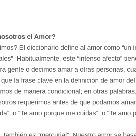
nosotros el Amor?
imos? El diccionario define al amor como “un i
les”. Habitualmente, este “intenso afecto” tien
ra gente o decimos amar a otras personas, cua
que la frase clave en la definición de amor del 
amos de manera condicional; en otras palabra
osotros requerimos antes de que podamos ama
da”, o “Te amo porque me cuidas”, o “Te amo p
, también es “mercurial”. Nuestro amor se ba