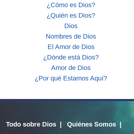
¿Cómo es Dios?
¿Quién es Dios?
Dios
Nombres de Dios
El Amor de Dios
¿Dónde está Dios?
Amor de Dios
¿Por qué Estamos Aquí?
Todo sobre Dios
|
Quiénes Somos
|