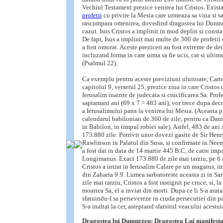
Vechiul Testament prezice venirea lui Cristos. Exist
profetii
cu privire la Mesia care urmeaza sa vina si s
rascumpara omenirea, dovedind dragostea lui Dumn
cazut. Isus Cristos a implinit in mod deplin si constan
De fapt, Isus a implinit mai multe de 300 de profetii 
a fost omorat. Aceste preziceri au fost extreme de deta
incluzand forma in care urma sa fie ucis, cat si ultim
(Psalmul 22).
Ca exemplu pentru aceste previziuni uluitoare, Carte
capitolul 9, versetul 25, prezice ziua in care Cristos 
Ierusalim inainte de judecata si crucificarea Sa. Prof
saptamani ani (69 x 7 = 483 ani), vor trece dupa decr
a Ierusalimului pana la venirea lui Mesia. (Aceasta p
calendarul babilonian de 360 de zile, pentru ca Daniel
in Babilon, in timpul robiei sale). Astfel, 483 de ani 
173.880 zile. Potrivit unor dovezi gasite de Sir Hen
Rawlinson in Palatul din Susa, si confirmate in Neem
a fost dat in data de 14 martie 445 B.C, de catre imp
Longimanus. Exact 173.880 de zile mai tarziu, pe 6 a
Cristos a intrat in Ierusalim Calare pe un magarus, i
din Zaharia 9:9. Lumea sarbatoreste aceasta zi in Sarb
zile mai tarziu, Cristos a fost rastignit pe cruce, si, la
moartea Sa, el a inviat din morti. Dupa ce li S-a arata
sfatuindu-I sa persevereze in ciuda persecutiei din pa
S-a inaltat la cer, asteptand sfarsitul veacului acestui
Dragostea lui Dumnezeu: Dragostea Lui manifesta