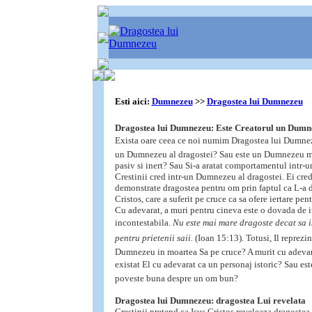
Esti aici:
Dumnezeu
>>
Dragostea lui Dumnezeu
Dragostea lui Dumnezeu: Este Creatorul un Dumne
Exista oare ceea ce noi numim Dragostea lui Dumnez
un Dumnezeu al dragostei? Sau este un Dumnezeu m
pasiv si inert? Sau Si-a aratat comportamentul intr-
Crestinii cred intr-un Dumnezeu al dragostei. Ei cr
demonstrate dragostea pentru om prin faptul ca L-a d
Cristos, care a suferit pe cruce ca sa ofere iertare pen
Cu adevarat, a muri pentru cineva este o dovada de i
incontestabila.
Nu este mai mare dragoste decat sa i
pentru prietenii saii.
(Ioan 15:13). Totusi, Il reprezin
Dumnezeu in moartea Sa pe cruce? A murit cu adevara
existat El cu adevarat ca un personaj istoric? Sau este
poveste buna despre un om bun?
Dragostea lui Dumnezeu: dragostea Lui revelata
Crestinii pretend ca Isus Cristos reveleaza dragoste