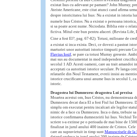
existat Isus cu adevarat pe pamant? John Murray, pre
Ateiste Americane, este citat atunci cand afirma urma
despre istoricitatea lui Isus: Nu a existat in istoria 
numele Isus Cristos. Nu a existat o persoana istorica, 
si sa poate acest nume. Niciodata. Biblia este o relata
fictiva. Mitul este bun pentru afaceri. (Revista Life
Cine a fost El?, pag. 67-82). Totusi, milioane de cre
a existat si inca exista. Deci, ce dovezi a pastrat istor
marturiei unor autoritati istorice timpurii precum Co
Flavius Iosif
, se pare ca totusi Murray greseste. Ambi
mai sus au documentat in mod independent crucificar
secolul 1 AD. Acesti oameni, care au trait amandoi in
acceptati ca autoritati istorice seculare. Pe langa cerc
relatarile din Noul Testament, evreii insisi au mention
istorice crucificarea unui anume Isus in secolul 1, c
istoric.
Dragostea lui Dumnezeu: dragostea Lui prezisa
Moartea acestui om, Isus Cristos, nu demonstreaza d
Dumnezeu decat daca El a fost Fiul lui Dumnezeu. Da
simplu om executat pentru incalcari ale legilor statul
nimic de a face cu Dumnezeu. Inca o data, trebuie sa 
istorice confirmarea dumnezeirii lui Isus. Vechiul Te
scriere s-a extinse pe o perioada de mai bine de 1500 
finalizat in jurul anului 400 inainte de Cristos. Cele
care au supravietuit in timp sunt
Manuscrisele de la
datand undeva in jurul anului 200 inainte de Cristos