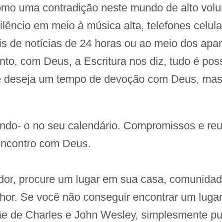
mo uma contradição neste mundo de alto vo
êncio em meio à música alta, telefones celul
is de notícias de 24 horas ou ao meio dos apa
to, com Deus, a Escritura nos diz, tudo é po
cê deseja um tempo de devoção com Deus, mas t
ando- o no seu calendário. Compromissos e re
encontro com Deus.
edor, procure um lugar em sua casa, comunida
or. Se você não conseguir encontrar um lugar c
e de Charles e John Wesley, simplesmente pux