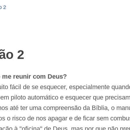
o 2
ão 2
 me reunir com Deus?
to fácil de se esquecer, especialmente quand
s em piloto automático e esquecer que precisa
mos até ter uma compreensão da Bíblia, o manu
s o risco de nos apagar e de ficar sem combus
ção à "oficina" de Deus, mas por que não pre