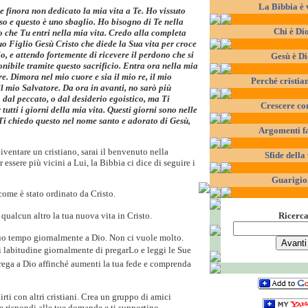
La Bibbia è 
e finora non dedicato la mia vita a Te. Ho vissuto
so e questo è uno sbaglio. Ho bisogno di Te nella
Chi è Di
o che Tu entri nella mia vita. Credo alla completa
o Figlio Gesù Cristo che diede la Sua vita per croce
o, e attendo fortemente di ricevere il perdono che si
Gesù è D
onibile tramite questo sacrificio. Entra ora nella mia
re. Dimora nel mio cuore e sia il mio re, il mio
Perché cristia
il mio Salvatore. Da ora in avanti, no sarò più
 dal peccato, o dal desiderio egoistico, ma Ti
Crescere co
 tutti i giorni della mia vita. Questi giorni sono nelle
Ti chiedo questo nel nome santo e adorato di Gesù,
Argomenti f
iventare un cristiano, sarai il benvenuto nella
Sfide della 
 essere più vicini a Lui, la Bibbia ci dice di seguire i
Guarigio
ome è stato ordinato da Cristo.
Ricerc
qualcun altro la tua nuova vita in Cristo.
uo tempo giornalmente a Dio. Non ci vuole molto.
 labitudine giornalmente di pregarLo e leggi le Sue
Prega a Dio affinché aumenti la tua fede e comprenda
irti con altri cristiani. Crea un gruppo di amici
he rispondi alle tue domande e ti supportino.