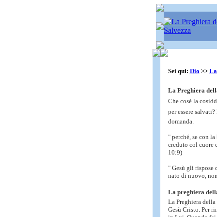
Sei qui:
Dio
>>
La
La Preghiera dell
Che cosè la cosid
per essere salvati
domanda.
" perché, se con l
creduto col cuore c
10:9)
" Gesù gli rispose 
nato di nuovo, non
La preghiera dell
La Preghiera della
Gesù Cristo. Per r