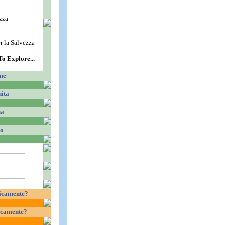
zza
 la Salvezza
o Explore...
ne
ita
na
ro
ificamente?
ficamente?