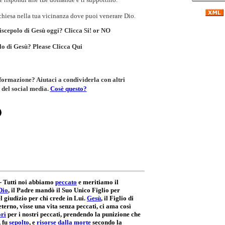
hiesa nella tua vicinanza dove puoi venerare Dio.
discepolo di Gesù oggi? Clicca
Si!
or
NO
olo di Gesù? Please
Clicca Qui
nformazione? Aiutaci a condividerla con altri
 del social media.
Cosè questo?