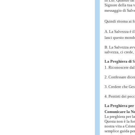
in Lui. Quando fai 
Signore della tua 
messaggio di Salvez
Quindi ritorna ai 
A. La Salvezza è i
lasci questo mond
B. La Salvezza avv
salvezza, ci crede,
La Preghiera di Sa
1. Riconoscere dal
2. Confessare dice
3. Credere che Gesù
4. Pentirti dei pec
La Preghiera per 
Comunicare la No
La preghiera per la
Questa non è la for
nostra vita a Cris
semplice guida per