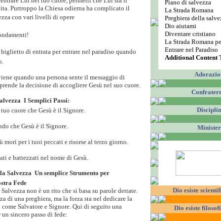
entrare Lui nel tuo cuore, permetti che Lui sia il
Piano di salvezza
vita. Purtroppo la Chiesa odierna ha complicato il
La Strada Romana
za con vari livelli di opere
Preghiera della salve
Dio aiutami
Diventare cristiano
fondamenti!
La Strada Romana per
Entrare nel Paradiso
l biglietto di entrata per entrare nel paradiso quando
Additional Content T
o.
Adorazio
iene quando una persona sente il messaggio di
 prende la decisione di accogliere Gesù nel suo cuore.
Confratern
lvezza  I Semplici Passi:
Discipli
 tuo cuore che Gesù è il Signore.
ndo che Gesù è il Signore.
Ministe
 morì per i tuoi peccati e risorse al terzo giorno.
cati e battezzati nel nome di Gesù.
la Salvezza  Un semplice Strumento per
stra Fede
Dio esiste scient
 Salvezza non è un rito che si basa su parole dettate.
za di una preghiera, ma la forza sta nel dedicare la
to come Salvatore e Signore. Qui di seguito una
Dio esiste filoso
 un sincero passo di fede: