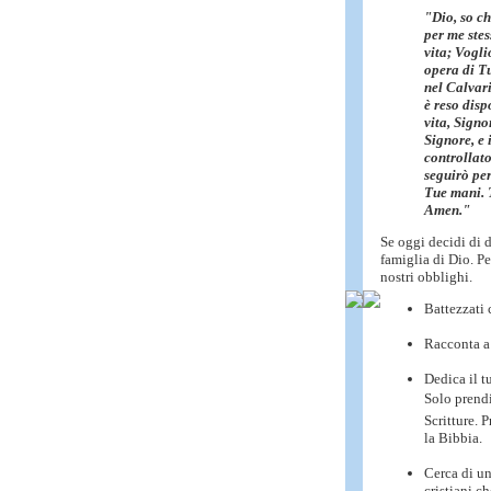
"Dio, so ch
per me stes
vita; Vogli
opera di Tu
nel Calvari
è reso disp
vita, Signo
Signore, e 
controllato
seguirò per
Tue mani. 
Amen."
Se oggi decidi di d
famiglia di Dio. Per
nostri obblighi.
Battezzati
c
Racconta a 
Dedica il t
Solo prendi
Scritture. 
la Bibbia.
Cerca di un
cristiani c