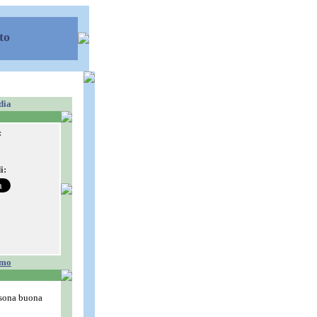
to
dia
:
i:
smo
rsona buona