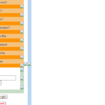
vera?
o?
io?
nesimo?
n Dio
amosi
vita
ne
a