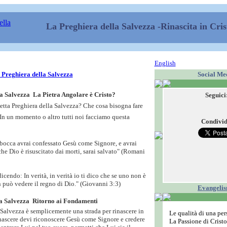
La Preghiera della Salvezza
-Rinascita in Cris
English
Social Me
 Preghiera della Salvezza
a Salvezza  La Pietra Angolare è Cristo?
Seguici
detta Preghiera della Salvezza? Che cosa bisogna fare
? In un momento o altro tutti noi facciamo questa
Condivid
a bocca avrai confessato Gesù come Signore, e avrai
he Dio è risuscitato dai morti, sarai salvato" (Romani
dicendo: In verità, in verità io ti dico che se uno non è
 può vedere il regno di Dio." (Giovanni 3:3)
Evangeli
a Salvezza  Ritorno ai Fondamenti
 Salvezza è semplicemente una strada per rinascere in
Le qualità di una pe
inascere devi riconoscere Gesù come Signore e credere
La Passione di Cristo