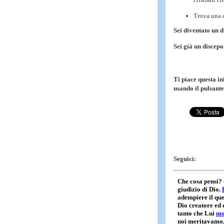
Trova una c
Sei diventato un 
Sei già un discep
Ti piace questa i
usando il pulsante
Seguici: