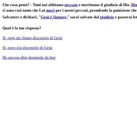
Che cosa pensi? - Tutti noi abbiamo
peccato
e meritiamo il giudizio di Dio.
Di
ci ama così tanto che Lui
morì
per i nostri peccati, prendendo la punizione ch
Salvatore e dichiari, "
Gesù è Signore
," sarai salvato dal
giudizio
e passerai l
Qual è la tua risposta?
Sì, oggi mi chiaro discepolo di Gesù
Sì, sono già discepolo di Gesù
Ho ancora altre domande da fare