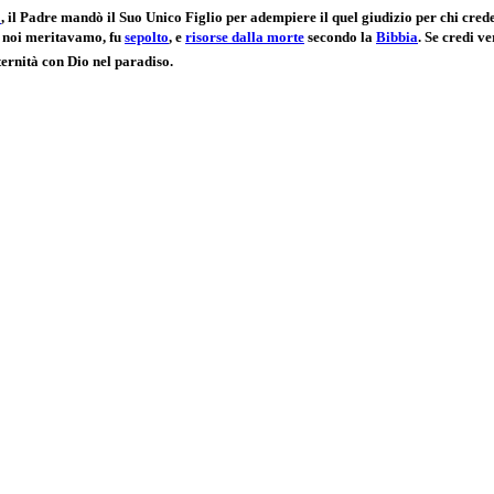
o
, il Padre mandò il Suo Unico Figlio per adempiere il quel giudizio per chi cred
e noi meritavamo, fu
sepolto
, e
risorse dalla morte
secondo la
Bibbia
. Se credi v
eternità con Dio nel paradiso.