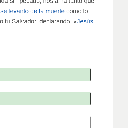
 vida sin pecado, nos ama tanto que
y
se levantó de la muerte
como lo
o tu Salvador, declarando: «
Jesús
.