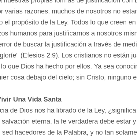
nuestras propias formas de justificación con D
Por varias razones, muchos de nosotros no es
 el propósito de la Ley. Todos lo que creen en 
s humanos para justificarnos a nosotros mismos
rror de buscar la justificación a través de medi
gloríe" (Efesios 2:9). Los cristianos no están j
r lo que Dios ha hecho por ellos. Ya sea conoc
ier cosa debajo del cielo; sin Cristo, ninguno es
Vivir Una Vida Santa
racia de Dios nos ha librado de la Ley, ¿signi
salvación eterna, la fe verdadera debe estar 
o sed hacedores de la Palabra, y no tan solam