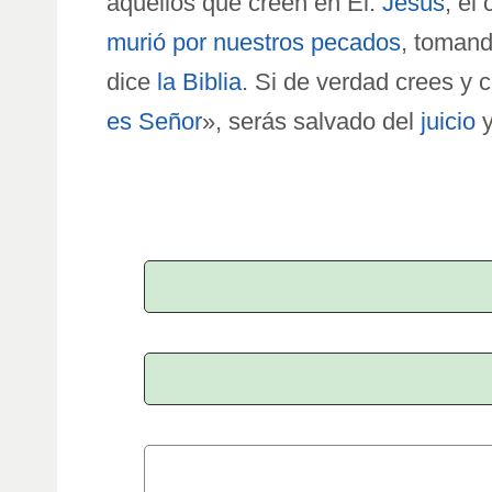
aquellos que creen en Él.
Jesús
, el
murió por nuestros pecados
, tomand
dice
la Biblia
. Si de verdad crees y 
es Señor
», serás salvado del
juicio
y