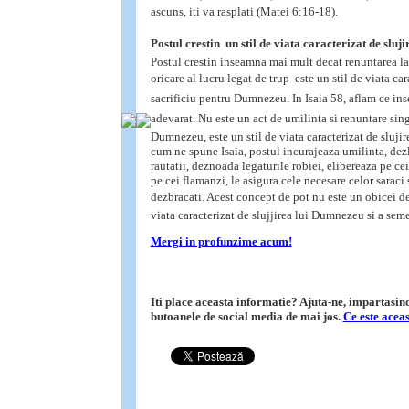
ascuns, iti va rasplati (Matei 6:16-18).
Postul crestin  un stil de viata caracterizat de sluji
Postul crestin inseamna mai mult decat renuntarea la
oricare al lucru legat de trup  este un stil de viata ca
sacrificiu pentru Dumnezeu. In Isaia 58, aflam ce ins
adevarat. Nu este un act de umilinta si renuntare sing
Dumnezeu, este un stil de viata caracterizat de slujire
cum ne spune Isaia, postul incurajeaza umilinta, dez
rautatii, deznoada legaturile robiei, elibereaza pe cei
pe cei flamanzi, le asigura cele necesare celor saraci 
dezbracati. Acest concept de pot nu este un obicei de o
viata caracterizat de slujjirea lui Dumnezeu si a seme
Mergi in profunzime acum!
Iti place aceasta informatie? Ajuta-ne, impartasind-
butoanele de social media de mai jos.
Ce este acea