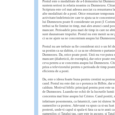
Postul este o modalitate de a-I demontra lui Dumnez
suntem seriosi in relatia noastra cu Dumnezeu. Chiar
Scriptura este cel mai adesea asociat cu renuntarea la
alte modalitati de a posti. Orice renuntare temporara 
activitate/indeletnicire care te ajuta sa te concentre
lui Dumnezeu poate fi considerate un post (1 Corinte
trebui sa fie limitat in timp, mai ales atunci cand po
mancare. Perioadele prea mari de timp in care ne ab
sunt daunatoare trupului. Postul nu este menit sa ne
ci sa ne ajute sa ne concentram asupra lui Dumnezeu
Postul nu are trebuie sa fie considerat nici o un fel d
sa postim ca sa slabim, ci ca sa ne obtinem o partasi
Dumnezeu. Da, orice poate posti. Unii nu vor putea s
mancare (diabeticii, de exemplu), dar orice poate re
ceva pentru a se concentra asupra lui Dumnezeu. Chia
priza a televizorului pentru o perioada de timp poat
eficienta de a posti.
Da, este o ideea foarte buna pentru crestini sa postea
cand. Postul nu este dat ca o porunca in Bilbie, dar 
caldura. Motivul biblic principal pentru post este s
de Dumnezeu. Luandu-ne ochii de la lucrurile lumii 
concentra mai bine asupra lui Cristos. Cand postiti, 
infatisare posomorata, ca fatarnicii, care isi slutesc fe
oamenilor ca postesc. Adevarat va spun ca si-au luat 
postesti, unde-ti capul si spala-ti fata ca sa te arati c
oamenilor, ci Tatalui tau, care este in ascuns; si Tatal