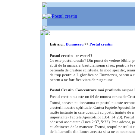
Esti aici:
Dumnezeu
>>
Postul crestin
Postul crestin - ce este el?
Ce este postul crestin? Din punct de vedere biblic, p
abtii de la mancare, bautura, somn si sex pentru a te
perioada de crestere spirituala. In mod specific, renun
de trup pentru a-L glorifica pe Dumnezeu, pentru a c
pentru a ne fortifica viata de rugaciune.
Postul Crestin  Concentrare mai profunda asupra
Postul crestin nu este un fel de munca ceruta de Cris
Totusi, aceasta nu inseamna ca postul nu este recoma
cresterii noastre spirituale. Cartea Faptele Apostolil
multe instante in care ucenicii au postit inainte de a 
importante (Faptele Apostolilor 13:4, 14:23). Postul
adeseori asociatate (Luca 2:37, 5:33). Prea adesea, p
cu abtinerea de la mancare. Totusi, scopul postului e
de la lucrurile din lumea aceasta si sa ne concentr