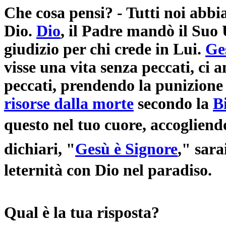
Che cosa pensi? - Tutti noi abb
Dio.
Dio
, il Padre mandò il Suo 
giudizio per chi crede in Lui.
Ge
visse una vita senza peccati, ci 
peccati, prendendo la punizione
risorse dalla morte
secondo la
B
questo nel tuo cuore, accogliend
dichiari, "
Gesù è Signore
," sara
leternità con Dio nel paradiso.
Qual è la tua risposta?