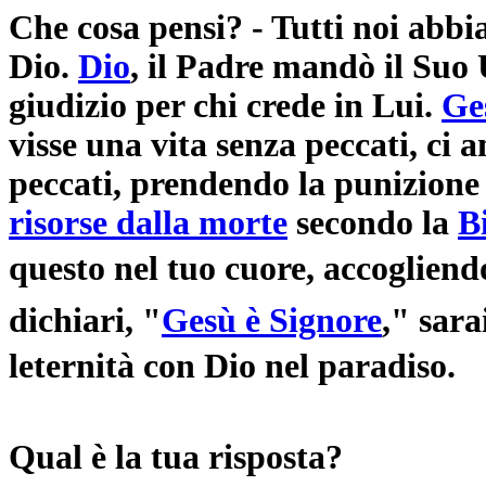
Che cosa pensi? - Tutti noi abb
Dio.
Dio
, il Padre mandò il Suo 
giudizio per chi crede in Lui.
Ge
visse una vita senza peccati, ci 
peccati, prendendo la punizione
risorse dalla morte
secondo la
B
questo nel tuo cuore, accogliend
dichiari, "
Gesù è Signore
," sara
leternità con Dio nel paradiso.
Qual è la tua risposta?