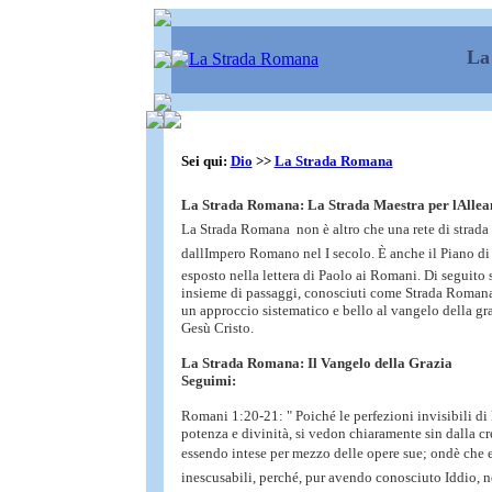
La
Sei qui:
Dio
>>
La Strada Romana
La Strada Romana: La Strada Maestra per lAllea
La Strada Romana  non è altro che una rete di strada 
dallImpero Romano nel I secolo. È anche il Piano di
esposto nella lettera di Paolo ai Romani. Di seguito s
insieme di passaggi, conosciuti come Strada Romana
un approccio sistematico e bello al vangelo della gra
Gesù Cristo.
La Strada Romana: Il Vangelo della Grazia
Seguimi:
Romani 1:20-21: " Poiché le perfezioni invisibili di l
potenza e divinità, si vedon chiaramente sin dalla c
essendo intese per mezzo delle opere sue; ondè che 
inescusabili, perché, pur avendo conosciuto Iddio, n