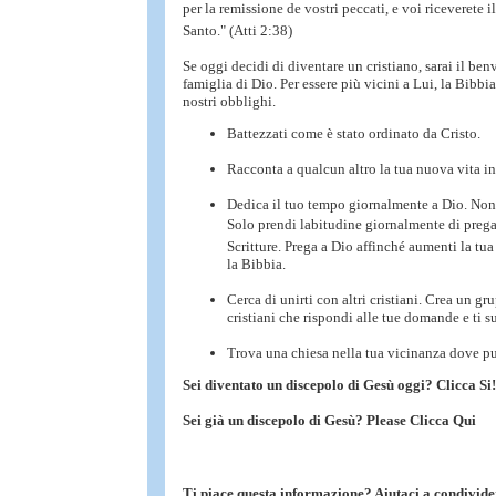
per la remissione de vostri peccati, e voi riceverete 
Santo." (Atti 2:38)
Se oggi decidi di diventare un cristiano, sarai il ben
famiglia di Dio. Per essere più vicini a Lui, la Bibbia
nostri obblighi.
Battezzati
come è stato ordinato da Cristo.
Racconta a qualcun altro la tua nuova vita in
Dedica il tuo tempo giornalmente a Dio. Non
Solo prendi labitudine giornalmente di prega
Scritture. Prega a Dio affinché aumenti la tu
la Bibbia.
Cerca di unirti con altri cristiani. Crea un gr
cristiani che rispondi alle tue domande e ti s
Trova una chiesa nella tua vicinanza dove pu
Sei diventato un discepolo di Gesù oggi? Clicca
Si!
Sei già un discepolo di Gesù? Please
Clicca Qui
Ti piace questa informazione? Aiutaci a condivider