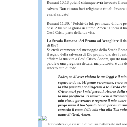
Romani 10:13 poiché chiunque avrà invocato il nom
salvato. Non ci sono frasi religiose o rituali  Invoca
e sarai salvato!
Romani 11:36: " Poiché da lui, per mezzo di lui e per 
cose. A lui sia la gloria in eterno. Amen." Libera il t
Gesù Cristo parte della tua vita.
La Strada Romana: Sei Pronto ad Accogliere il do
di Dio?
Se credi veramente nel messaggio della Strada Roma
il regalo della salvezza di Dio proprio ora, devi penti
affidare la tua vita a Gesù Cristo. Ancora, questo non 
parole o una preghiera dettata, ma piuttosto, è una d
sincero atto di fede.
Padre, so di aver violato le tue leggi e il m
separato da te. Mi pento veramente, e ora 
la vita passata per dirigermi a te. Credo che 
Cristo morì per i miei peccati, risorse dalla 
la mia preghiera. Ti invoco Gesù a diventare
mia vita, a governare e regnare il mio cuore 
prego invia il tuo Spirito Santo per aiutarmi
concedo il resto della mia vita alla Tua vol
nome di Gesù, Amen.
"Ravvedetevi, e ciascun di voi sia battezzato nel no