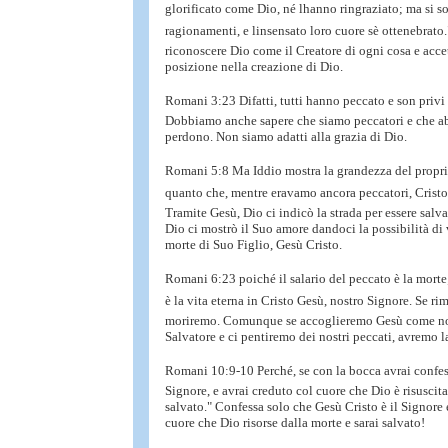
glorificato come Dio, né lhanno ringraziato; ma si so
ragionamenti, e linsensato loro cuore sè ottenebrat
riconoscere Dio come il Creatore di ogni cosa e accet
posizione nella creazione di Dio.
Romani 3:23 Difatti, tutti hanno peccato e son privi d
Dobbiamo anche sapere che siamo peccatori e che a
perdono. Non siamo adatti alla grazia di Dio.
Romani 5:8 Ma Iddio mostra la grandezza del propri
quanto che, mentre eravamo ancora peccatori, Cristo 
Tramite Gesù, Dio ci indicò la strada per essere salvat
Dio ci mostrò il Suo amore dandoci la possibilità di 
morte di Suo Figlio, Gesù Cristo.
Romani 6:23 poiché il salario del peccato è la morte
è la vita eterna in Cristo Gesù, nostro Signore. Se r
moriremo. Comunque se accoglieremo Gesù come no
Salvatore e ci pentiremo dei nostri peccati, avremo la
Romani 10:9-10 Perché, se con la bocca avrai conf
Signore, e avrai creduto col cuore che Dio è risuscita
salvato." Confessa solo che Gesù Cristo è il Signore 
cuore che Dio risorse dalla morte e sarai salvato!