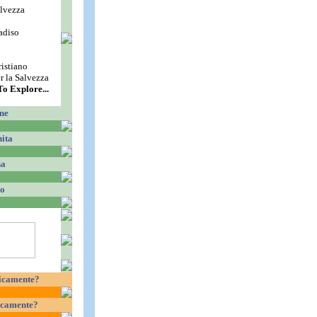
alvezza
adiso
istiano
 la Salvezza
o Explore...
ne
ita
na
ro
ificamente?
ficamente?