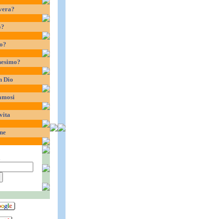
vera?
o?
io?
nesimo?
n Dio
amosi
vita
ne
a