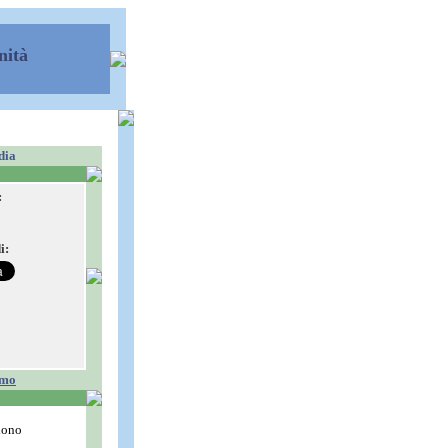
nità
dia
:
i:
smo
dono