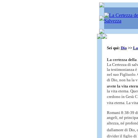
Sei qui:
Dio
>>
La
La certezza della 
La Certezza di sal
la testimonianza è 
nel suo Figliuolo. 
di Dio, non ha la vi
avete la vita eter
la vita eterna. Que
credono in Gesù Cr
vita eterna. La vita
Romani 8:38-39 dic
angeli, né principa
altezza, né profond
dallamore di Dio, 
divider il figlio di