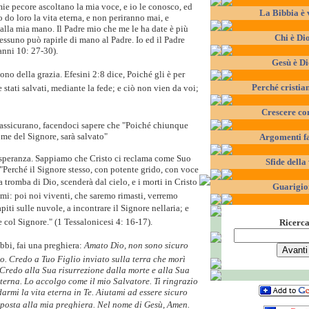
mie pecore ascoltano la mia voce, e io le conosco, ed
La Bibbia è 
 do loro la vita eterna, e non periranno mai, e
dalla mia mano. Il Padre mio che me le ha date è più
Chi è Di
nessuno può rapirle di mano al Padre. Io ed il Padre
nni 10: 27-30).
Gesù è D
no della grazia. Efesini 2:8 dice, Poiché gli è per
Perché cristia
e stati salvati, mediante la fede; e ciò non vien da voi;
Crescere co
assicurano, facendoci sapere che "Poiché chiunque
ome del Signore, sarà salvato"
Argomenti f
 speranza. Sappiamo che Cristo ci reclama come Suo
Sfide della 
 "Perché il Signore stesso, con potente grido, con voce
a tromba di Dio, scenderà dal cielo, e i morti in Cristo
Guarigio
imi: poi noi viventi, che saremo rimasti, verremo
iti sulle nuvole, a incontrare il Signore nellaria; e
 col Signore." (1 Tessalonicesi 4: 16-17).
Ricerc
ubbi, fai una preghiera:
Amato Dio, non sono sicuro
io. Credo a Tuo Figlio inviato sulla terra che morì
. Credo alla Sua risurrezione dalla morte e alla Sua
eterna. Lo accolgo come il mio Salvatore. Ti ringrazio
armi la vita eterna in Te. Aiutami ad essere sicuro
sposta alla mia preghiera. Nel nome di Gesù, Amen.