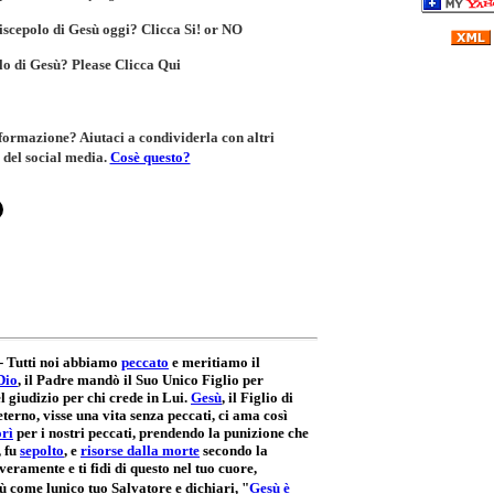
discepolo di Gesù oggi? Clicca
Si!
or
NO
olo di Gesù? Please
Clicca Qui
nformazione? Aiutaci a condividerla con altri
 del social media.
Cosè questo?