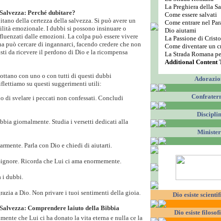
La Preghiera della S
 Salvezza: Perché dubitare?
Come essere salvati
itano della certezza della salvezza. Si può avere un
Come entrare nel Par
lità emozionale. I dubbi si possono insinuare o
Dio aiutami
fluenzati dalle emozioni. La colpa può essere vivere
La Passione di Cristo
na può cercare di ingannarci, facendo credere che non
Come diventare un cr
sti da ricevere il perdono di Dio e la ricompensa
La Strada Romana per
Additional Content T
ottano con uno o con tutti di questi dubbi
Adorazio
flettiamo su questi suggerimenti utili:
Confratern
o di svelare i peccati non confessati. Concludi
Discipli
bbia giornalmente. Studia i versetti dedicati alla
Ministe
armente. Parla con Dio e chiedi di aiutarti.
Signore. Ricorda che Lui ci ama enormemente.
i dubbi.
razia a Dio. Non privare i tuoi sentimenti della gioia.
Dio esiste scient
 Salvezza: Comprendere laiuto della Bibbia
Dio esiste filoso
mente che Lui ci ha donato la vita eterna e nulla ce la