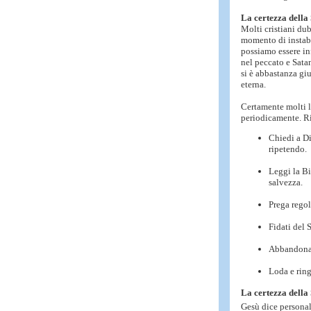
La certezza della
Molti cristiani dub
momento di instabi
possiamo essere in
nel peccato e Sata
si è abbastanza giu
eterna.
Certamente molti l
periodicamente. Ri
Chiedi a Di
ripetendo.
Leggi la Bi
salvezza.
Prega regol
Fidati del 
Abbandona 
Loda e ring
La certezza della
Gesù dice personal