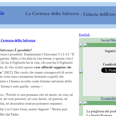
La Certezza della Salvezza
- Fiducia dellEter
English
Social Me
 Certezza della Salvezza
Salvezza: È possibile?
Seguici
vezza è possibile. Esaminiamo I Giovanni 5:11-13: "E
questa: Iddio ci ha data la vita eterna, e questa vita è
Chi ha il Figliuolo ha la vita; chi non ha il Figliuolo
Condivid
ta. Io vho scritto queste
cose affinché sappiate che
na"
(NLT). Dio vuole che siamo consapevoli di avere
sti versi sono certamente destinati a quelli che
isto e Lhanno accolto come lintimo salvatore della
 Eterna è solo quella - eterna --
e, "Poiché io son persuaso che né morte, né vita, né
Evangeli
ti, né cose presenti, né cose future, né potestà, né
ità, né alcunaltra creatura potranno separarci
che è in Cristo Gesù, nostro Signore." Niente può
La preghiera del per
 Dio dal Padre.
La Strada Romana