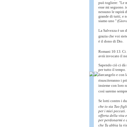
può togliere: "Le 
esse mi seguono. io
nessuno le rapirà 
grande di tutti; e 
siamo uno " (Giova
La Salvezza è un do
grazia che voi siet
è il dono di Dio.
Romani 10:13. Ci 
avrà invocato il n
Sapendo ciò ci dà
per tutto il tempo.
darcangelo e con l
risusciteranno i pr
insieme con loro rap
così saremo sempre
Se lotti contro i d
che io sia Tuo figl
per i miei peccati
offerta della vita 
per perdonarmi e d
che Tu abbia la ri