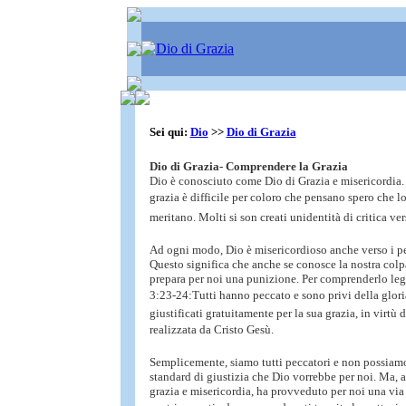
Sei qui:
Dio
>>
Dio di Grazia
Dio di Grazia- Comprendere la Grazia
Dio è conosciuto come Dio di Grazia e misericordia
grazia è difficile per coloro che pensano spero che 
meritano. Molti si son creati unidentità di critica vers
Ad ogni modo, Dio è misericordioso anche verso i pe
Questo significa che anche se conosce la nostra col
prepara per noi una punizione. Per comprenderlo l
3:23-24:Tutti hanno peccato e sono privi della glor
giustificati gratuitamente per la sua grazia, in virtù
realizzata da Cristo Gesù.
Semplicemente, siamo tutti peccatori e non possiam
standard di giustizia che Dio vorrebbe per noi. Ma, a
grazia e misericordia, ha provveduto per noi una via 