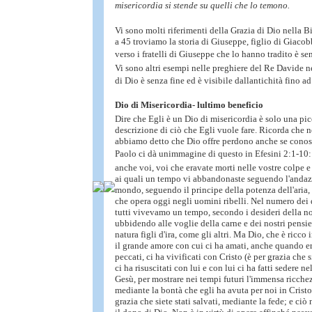
misericordia si stende su quelli che lo temono.
Vi sono molti riferimenti della Grazia di Dio nella 
a 45 troviamo la storia di Giuseppe, figlio di Giacob
verso i fratelli di Giuseppe che lo hanno tradito è se
Vi sono altri esempi nelle preghiere del Re Davide ne
di Dio è senza fine ed è visibile dallantichità fino ad
Dio di Misericordia- lultimo beneficio
Dire che Egli è un Dio di misericordia è solo una pic
descrizione di ciò che Egli vuole fare. Ricorda che n
abbiamo detto che Dio offre perdono anche se conosc
Paolo ci dà unimmagine di questo in Efesini 2:1-10: 
anche voi, voi che eravate morti nelle vostre colpe e 
ai quali un tempo vi abbandonaste seguendo l'andaz
mondo, seguendo il principe della potenza dell'aria, 
che opera oggi negli uomini ribelli. Nel numero dei 
tutti vivevamo un tempo, secondo i desideri della no
ubbidendo alle voglie della carne e dei nostri pensi
natura figli d'ira, come gli altri. Ma Dio, che è ricco 
il grande amore con cui ci ha amati, anche quando e
peccati, ci ha vivificati con Cristo (è per grazia che si
ci ha risuscitati con lui e con lui ci ha fatti sedere ne
Gesù, per mostrare nei tempi futuri l'immensa ricchez
mediante la bontà che egli ha avuta per noi in Cristo 
grazia che siete stati salvati, mediante la fede; e ciò