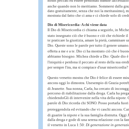
nostri peccati ed essere perdonati tramite laccettazi
anche quando non lo meritiamo. Sommersi dalla grazi
dato gratuitamente, senza che noi la meritassimo), mi
mostrata dal fatto che ci ama e ci chiede solo di cred
Dio di Misericordia- A chi viene data
Il Dio di Misericordia ci chiama a seguirlo, in Miche
stato insegnato ciò che è buono e ciò che richiede il
te:praticare la giustizia, amare la pietà, camminare 
Dio. Queste sono le parole per tutto il genere umano
offerta a me e a te. Dio ci ha mostrato ciò che è buon
abbiamo bisogno. Michea chiede a Dio: Quale dio è 
l'iniquità e perdona il peccato al resto della sua ered
per sempre l'ira, ma si compiace d'usar misericordia?
Questo versetto mostra che Dio è felice di essere mis
ancora oggi lo dimostra. Unesempio di Grazia potrebb
di Jeanette. Sua nonna, Carla, ha cercato di incoraggi
percorso di riabilitazione dalla droga. Carla ha preg
chiedendoGli di intervenire nella vita della nipote. C
parole di Dio:ricorda chi SONO. Posso portarla fuori
proteggendola ed evitando che vi caschi ancora. Car
di guarire la nipote e la sua famiglia distrutta. Oggi 
dalla droga e gode di una serena relazione con la fam
il versetto in Luca 1:50: 
Di generazione in generazi