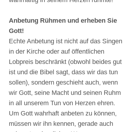
Anbetung Rühmen und erheben Sie
Gott!
Echte Anbetung ist nicht auf das Singen
in der Kirche oder auf öffentlichen
Lobpreis beschränkt (obwohl beides gut
ist und die Bibel sagt, dass wir das tun
sollen), sondern geschieht auch, wenn
wir Gott, seine Macht und seinen Ruhm
in all unserem Tun von Herzen ehren.
Um Gott wahrhaft anbeten zu können,
müssen wir ihn kennen, gerade auch