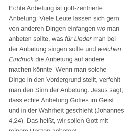
Echte Anbetung ist gott-zentrierte
Anbetung. Viele Leute lassen sich gern
von anderen Dingen einfangen
wo
man
anbeten sollte, was
für Lieder
man bei
der Anbetung singen sollte und
welchen
Eindruck
die Anbetung auf andere
machen könnte. Wenn man solche
Dinge in den Vordergrund stellt, verfehlt
man den Sinn der Anbetung. Jesus sagt,
dass echte Anbetung Gottes im Geist
und in der Wahrheit geschieht (Johannes
4,24). Das heißt, wir sollen Gott mit
reinem Herzen anbeten!