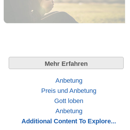
Mehr Erfahren
Anbetung
Preis und Anbetung
Gott loben
Anbetung
Additional Content To Explore...