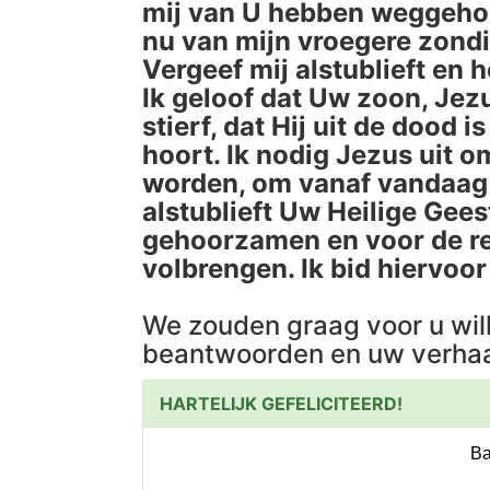
mij van U hebben weggehoud
nu van mijn vroegere zond
Vergeef mij alstublieft en 
Ik geloof dat Uw zoon, Jez
stierf, dat Hij uit de dood 
hoort. Ik nodig Jezus uit o
worden, om vanaf vandaag i
alstublieft Uw Heilige Gees
gehoorzamen en voor de res
volbrengen. Ik bid hiervoo
We zouden graag voor u wil
beantwoorden en uw verhaa
HARTELIJK GEFELICITEERD!