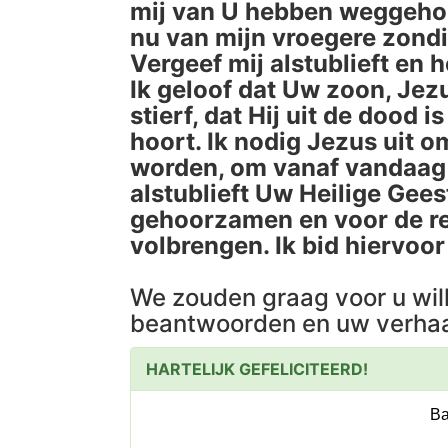
mij van U hebben weggehoud
nu van mijn vroegere zond
Vergeef mij alstublieft en 
Ik geloof dat Uw zoon, Jez
stierf, dat Hij uit de dood 
hoort. Ik nodig Jezus uit o
worden, om vanaf vandaag i
alstublieft Uw Heilige Gees
gehoorzamen en voor de res
volbrengen. Ik bid hiervoo
We zouden graag voor u wil
beantwoorden en uw verhaa
HARTELIJK GEFELICITEERD!