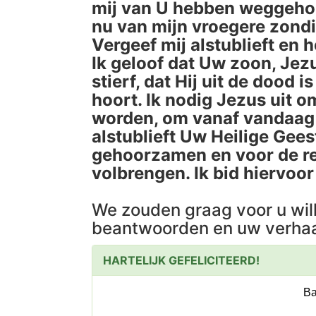
mij van U hebben weggehoud
nu van mijn vroegere zond
Vergeef mij alstublieft en 
Ik geloof dat Uw zoon, Jez
stierf, dat Hij uit de dood 
hoort. Ik nodig Jezus uit o
worden, om vanaf vandaag i
alstublieft Uw Heilige Gees
gehoorzamen en voor de res
volbrengen. Ik bid hiervoo
We zouden graag voor u wil
beantwoorden en uw verhaa
HARTELIJK GEFELICITEERD!