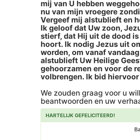
mij van U hebben weggehoud
nu van mijn vroegere zond
Vergeef mij alstublieft en 
Ik geloof dat Uw zoon, Jez
stierf, dat Hij uit de dood 
hoort. Ik nodig Jezus uit o
worden, om vanaf vandaag i
alstublieft Uw Heilige Gees
gehoorzamen en voor de res
volbrengen. Ik bid hiervoo
We zouden graag voor u wil
beantwoorden en uw verhaa
HARTELIJK GEFELICITEERD!