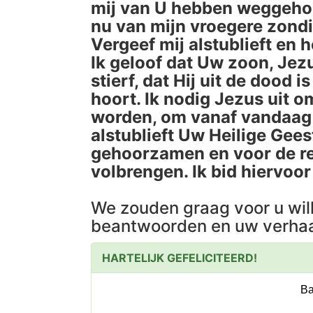
mij van U hebben weggehoud
nu van mijn vroegere zond
Vergeef mij alstublieft en 
Ik geloof dat Uw zoon, Jez
stierf, dat Hij uit de dood 
hoort. Ik nodig Jezus uit o
worden, om vanaf vandaag i
alstublieft Uw Heilige Gees
gehoorzamen en voor de res
volbrengen. Ik bid hiervoo
We zouden graag voor u wil
beantwoorden en uw verhaa
HARTELIJK GEFELICITEERD!