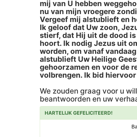
mij van U hebben weggehoud
nu van mijn vroegere zond
Vergeef mij alstublieft en 
Ik geloof dat Uw zoon, Jez
stierf, dat Hij uit de dood 
hoort. Ik nodig Jezus uit o
worden, om vanaf vandaag i
alstublieft Uw Heilige Gees
gehoorzamen en voor de res
volbrengen. Ik bid hiervoo
We zouden graag voor u wil
beantwoorden en uw verhaa
HARTELIJK GEFELICITEERD!