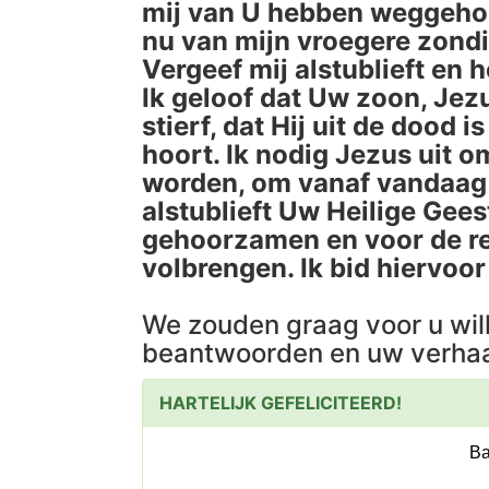
mij van U hebben weggehoud
nu van mijn vroegere zond
Vergeef mij alstublieft en 
Ik geloof dat Uw zoon, Jez
stierf, dat Hij uit de dood 
hoort. Ik nodig Jezus uit o
worden, om vanaf vandaag i
alstublieft Uw Heilige Gees
gehoorzamen en voor de res
volbrengen. Ik bid hiervoo
We zouden graag voor u wil
beantwoorden en uw verhaa
HARTELIJK GEFELICITEERD!