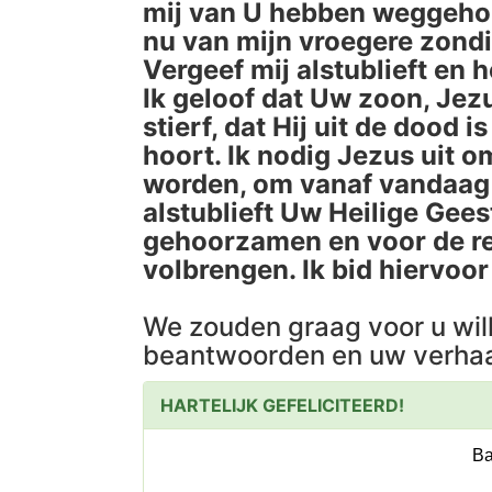
mij van U hebben weggehoud
nu van mijn vroegere zond
Vergeef mij alstublieft en 
Ik geloof dat Uw zoon, Jez
stierf, dat Hij uit de dood 
hoort. Ik nodig Jezus uit o
worden, om vanaf vandaag i
alstublieft Uw Heilige Gees
gehoorzamen en voor de res
volbrengen. Ik bid hiervoo
We zouden graag voor u wil
beantwoorden en uw verhaa
HARTELIJK GEFELICITEERD!