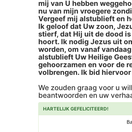
mij van U hebben weggehoud
nu van mijn vroegere zond
Vergeef mij alstublieft en 
Ik geloof dat Uw zoon, Jez
stierf, dat Hij uit de dood 
hoort. Ik nodig Jezus uit o
worden, om vanaf vandaag i
alstublieft Uw Heilige Gees
gehoorzamen en voor de res
volbrengen. Ik bid hiervoo
We zouden graag voor u wil
beantwoorden en uw verhaa
HARTELIJK GEFELICITEERD!